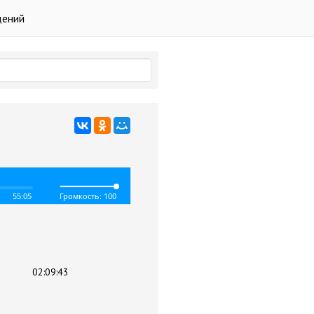
дений
55:05
Громкость: 100
02:09:43