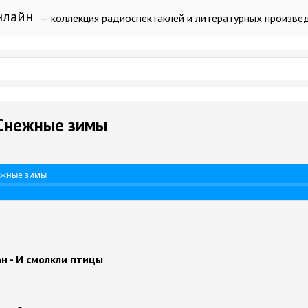
нлайн
— коллекция радиоспектаклей и литературных произве
 Снежные зимы
ежные зимы
н - И смолкли птицы