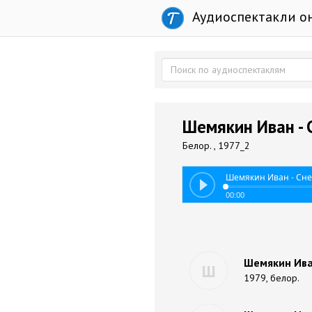
Аудиоспектакли о
Шемякин Иван -
Белор. , 1977_2
Шемякин Иван - Сн
00:00
Шемякин Ива
Ш
1979, белор.