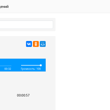
дений
00:32
Громкость: 100
00:00:57