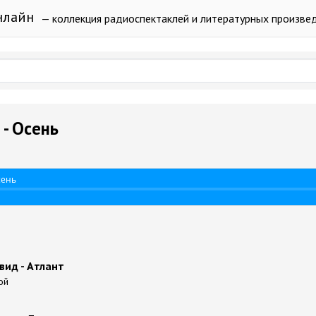
нлайн
— коллекция радиоспектаклей и литературных произве
 - Осень
сень
вид - Атлант
ой