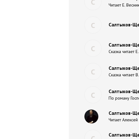
С
Читает Е. Весни
С
Салтыков-Ще
Салтыков-Ще
С
Сказка читает Е
Салтыков-Ще
С
Сказка читает В
Салтыков-Ще
С
По роману Госп
Салтыков-Ще
Читает Алексей
Салтыков-Ще
С