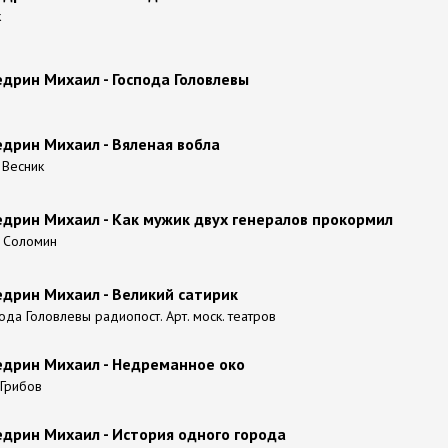
к
дрин Михаил - Господа Головлевы
дрин Михаил - Вяленая вобла
. Весник
дрин Михаил - Как мужик двух генералов прокормил
. Соломин
дрин Михаил - Великий сатирик
ода Головлевы радиопост. Арт. моск. театров
дрин Михаил - Недреманное око
 Грибов
дрин Михаил - История одного города