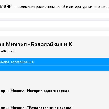
нлайн
— коллекция радиоспектаклей и литературных произве
 Михаил - Балалайкин и К
баков 1975
хаил - Балалайкин и К
дрин Михаил - История одного города
н
рин Михаил - ''Рождественская сказка''