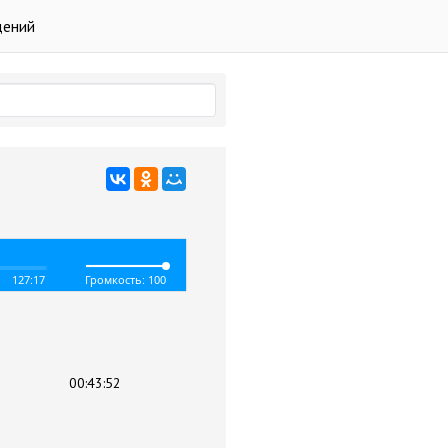
дений
127:17
Громкость: 100
00:43:52