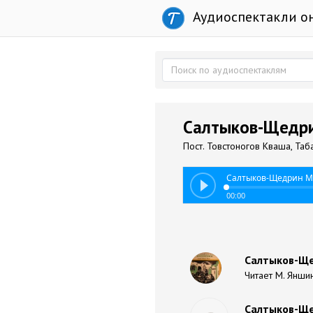
Аудиоспектакли о
Салтыков-Щедрин
Пост. Товстоногов Кваша, Та
Салтыков-Щедрин Ми
00:00
Салтыков-Ще
Читает М. Янши
Салтыков-Щед