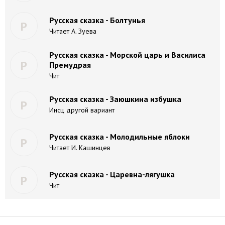
Русская сказка - Болтунья
Р
Читает А. Зуева
Русская сказка - Морской царь и Василиса
Р
Премудрая
Чит
Русская сказка - Заюшкина избушка
Р
Инсц другой вариант
Русская сказка - Молодильные яблоки
Р
Читает И. Кашинцев
Русская сказка - Царевна-лягушка
Р
Чит