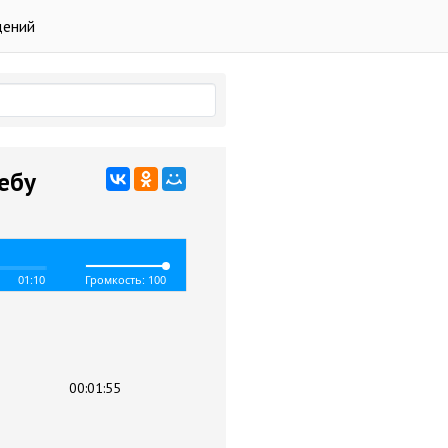
дений
небу
01:10
Громкость: 100
00:01:55