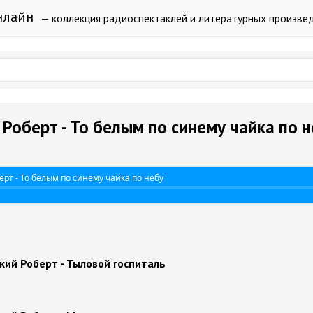
нлайн
— коллекция радиоспектаклей и литературных произве
Роберт - То белым по синему чайка по 
рт - То белым по синему чайка по небу
кий Роберт - Тыловой госпиталь