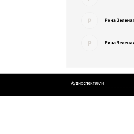
Р
Рина Зеленая
Р
Рина Зеленая
Аудиоспектакли