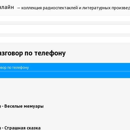
нлайн
— коллекция радиоспектаклей и литературных произве
Разговор по телефону
овор по телефону
я - Веселые мемуары
 - Страшная сказка