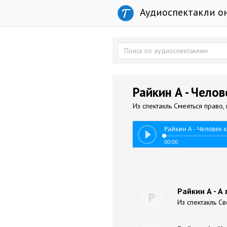
Аудиоспектакли о
Райкин А - Чело
Из спектакль Смеяться право
Райкин А - Человек 
00:00
Райкин А - А
Р
Из спектакль С