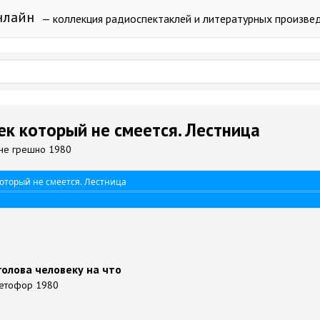
нлайн
— коллекция радиоспектаклей и литературных произве
век который не смеется. Лестница
, не грешно 1980
который не смеется. Лестница
 голова человеку на что
ветофор 1980