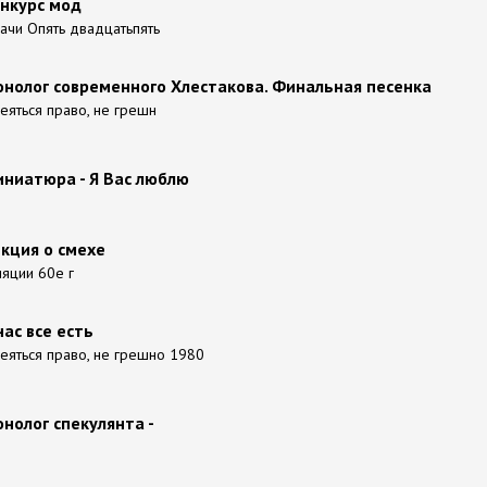
онкурс мод
чи Опять двадцатьпять
онолог современного Хлестакова. Финальная песенка
меяться право, не грешн
иниатюра - Я Вас люблю
екция о смехе
яции 60е г
нас все есть
меяться право, не грешно 1980
онолог спекулянта -