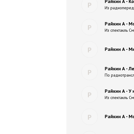
Райкин А - К
Р
Из радиопереда
Райкин А - М
Р
Из спектакль С
Р
Райкин А - М
Райкин А - Л
Р
По радиотрансл
Райкин А - У 
Р
Из спектакль С
Р
Райкин А - М