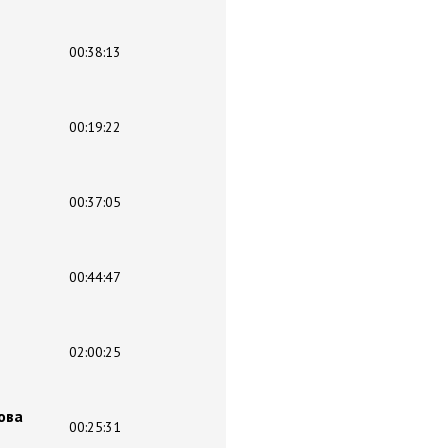
00:38:13
00:19:22
00:37:05
00:44:47
02:00:25
ова
00:25:31