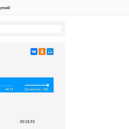
дений
н
44:14
Громкость: 100
00:18:30