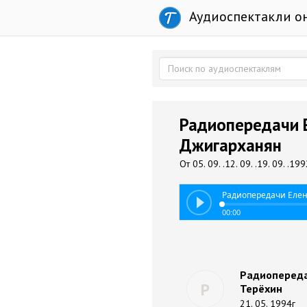
Аудиоспектакли о
Радиопередачи Е
Джигарханян
От 05. 09. .12. 09. .19. 09. .199
Радиопередачи Елен
00:00
Радиопереда
Р
Терёхин
21. 05. 1994г