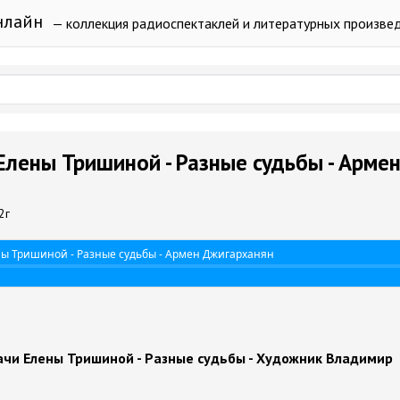
нлайн
— коллекция радиоспектаклей и литературных произве
лены Тришиной - Разные судьбы - Арме
2г
ы Тришиной - Разные судьбы - Армен Джигарханян
чи Елены Тришиной - Разные судьбы - Художник Владимир