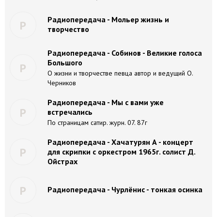
Радиопередача - Мольер жизнь и
Р
творчество
Радиопередача - Собинов - Великие голоса
Большого
Р
О жизни и творчестве певца автор и ведущий О.
Черников
Радиопередача - Мы с вами уже
Р
встречались
По страницам сатир. журн. 07. 87г
Радиопередача - Хачатурян А - концерт
Р
для скрипки с оркестром 1965г. солист Д.
Ойстрах
Р
Радиопередача - Чурлёнис - тонкая осинка