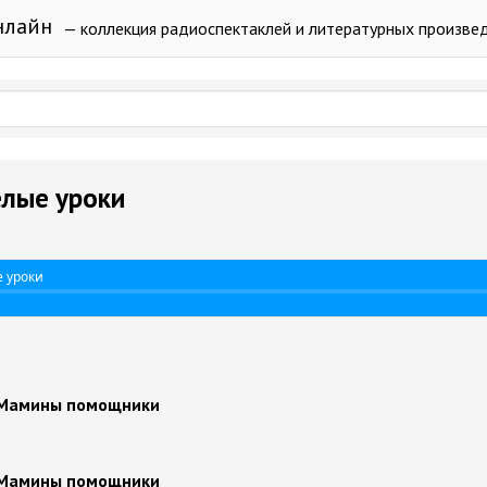
нлайн
— коллекция радиоспектаклей и литературных произве
елые уроки
е уроки
 Мамины помощники
 Мамины помощники