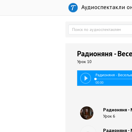
Аудиоспектакли о
Радионяня - Вес
Урок 10
Радионяня - Веселы
00:00
Радионяня -
Урок 6
Радионяня -