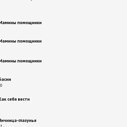
 Мамины помощники
 Мамины помощники
 Мамины помощники
Басни
20
Как себя вести
Яичница-глазунья
27