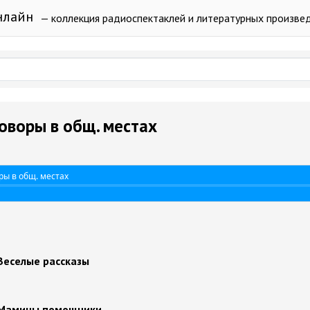
нлайн
— коллекция радиоспектаклей и литературных произве
говоры в общ. местах
ры в общ. местах
Веселые рассказы
 Мамины помощники