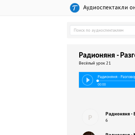
Аудиоспектакли о
Радионяня - Раз
Весёлый урок 21
Радионяня - Разгово
00:00
Радионяня - 
Р
6
Радионяня -