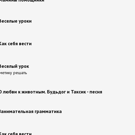
Веселые уроки
Как себя вести
Веселый урок
метику решать
О любви к животным. Будьдог и Таксик - песня
 Занимательная грамматика
Как себя вести