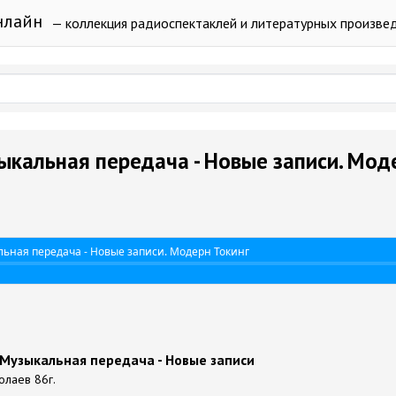
нлайн
— коллекция радиоспектаклей и литературных произве
зыкальная передача - Новые записи. Мод
льная передача - Новые записи. Модерн Токинг
 Музыкальная передача - Новые записи
олаев 86г.