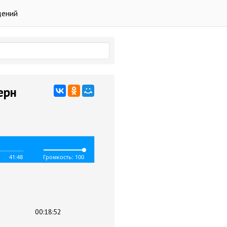
дений
ерн
41:48
Громкость: 100
00:18:52