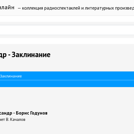
нлайн
— коллекция радиоспектаклей и литературных произве
р - Заклинание
 Заклинание
андр - Борис Годунов
ает В. Качалов