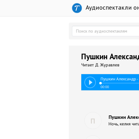
Аудиоспектакли о
Пушкин Александ
Читает Д. Журавлев
Пушкин Александр -
00:00
Пушкин Алекс
П
Ночь, келия чит