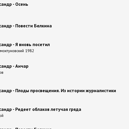
андр - Осень
сандр - Повести Белкина
андр - Я вновь посетил
 Смоктуновский 1982
сандр - Анчар
ов
сандр - Плоды просвещения. Из истории журналистики
андр - Редеет облаков летучая гряда
ой