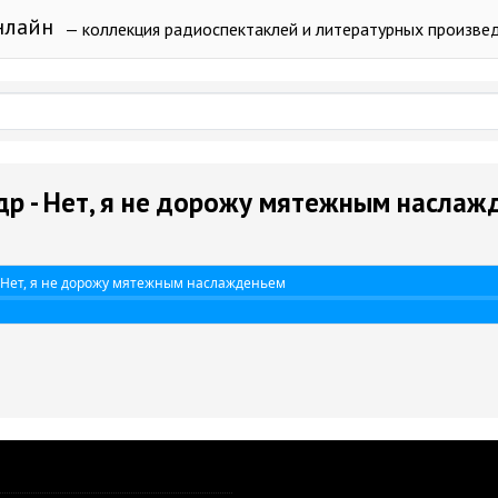
нлайн
— коллекция радиоспектаклей и литературных произве
др - Нет, я не дорожу мятежным наслаж
 Нет, я не дорожу мятежным наслажденьем