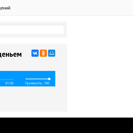
дений
деньем
01:00
Громкость: 100