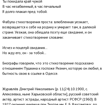
Ты покидала край чужой
В час незабвенный, в час печальный
Я долго плакал пред тобой.
Фабула стихотворения проста: влюбленная уезжает,
возвращается к себе на родину и умирает там, в далекой
стране. Уезжая, она обещала поэту еще свидание, и он
заканчивает стихотворение словами:
Исчез и поцелуй свидания...
Но жду его, он - за тобой...
Биографы говорили, что это стихотворение подсказано
отношением Пушкина к госпоже Ризнич, которую он любил, в
бытность свою в ссылке в Одессе.
Журавлёв Дмитрий Николаевич [р. 11(24).10.1900, с.
Алексеевка, ныне Харьковской области], русский советский
актёр, артист эстрады, народный артист РСФСР (1960). В
1927 окончил училище при Театре им. Е. Б. Вахтангова; до