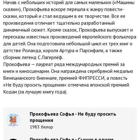
Начав с небольших историй для самых маленьких («Машины
сказки»), Прокофьева вскоре перешла к жанру повести-
сказки, который и стал ведущим в ее творчестве. Все ее
произведения отличает тщательно разработанный
динамичный сюжет. Кроме сказок, Прокофьева выпускает и
пересказы известных произведений европейского фольклора
для детей. Она подготовила небольшой цикл из трех книг о
детстве Роланда, короля Артура и Парсифаля, а также
сборник легенд С.Лагерлёф.
Прокофьева — лауреат ряда международных премий за
книги и киносценарии. Она награждена серебряной медалью
Венецианского биеннале, премией ФИПРЕССИ, а повесть
«Не буду просить прощения» отмечена японской премией
Кодаи (за лучшую книгу года).
Прокофьева Софья - Не буду просить
прощения
1983 белор
Прокофьева Софья - Сыщик в одном