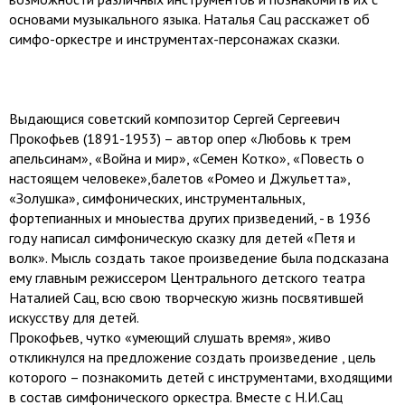
основами музыкального языка. Наталья Сац расскажет об
симфо-оркестре и инструментах-персонажах сказки.
Выдающися советский композитор Сергей Сергеевич
Прокофьев (1891-1953) – автор опер «Любовь к трем
апельсинам», «Война и мир», «Семен Котко», «Повесть о
настоящем человеке»,балетов «Ромео и Джульетта»,
«Золушка», симфонических, инструментальных,
фортепианных и мноыества других призведений, - в 1936
году написал симфоническую сказку для детей «Петя и
волк». Мысль создать такое произведение была подсказана
ему главным режиссером Центрального детского театра
Наталией Сац, всю свою творческую жизнь посвятившей
искусству для детей.
Прокофьев, чутко «умеющий слушать время», живо
откликнулся на предложение создать произведение , цель
которого – познакомить детей с инструментами, входящими
в состав симфонического оркестра. Вместе с Н.И.Сац