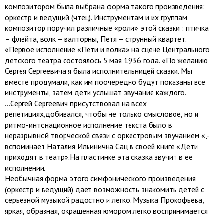
композитором была выбрана форма такого произведения:
оркестр и ведущий (чтец). Инструментам и их группам
композитор поручил различные «роли» этой сказки : птичка
– флейта, волк – валторны, Петя – струнный квартет.
«Первое исполнение «Пети и волка» на сцене Центрального
детского театра состоялось 5 мая 1936 года. «По желанию
Сергея Сергеевича я была исполнительницей сказки. Мы
вместе продумали, как им поочередно будут показаны все
инструменты, затем дети услышат звучание каждого.
...Сергей Сергеевич присутствовал на всех
репетициях,добивался, чтобы не только смысловое, но и
ритмо-интонационное исполнение текста было в
неразрывной творческой связи с оркестровым звучанием «,-
вспоминает Наталия Ильинична Сац в своей книге «Дети
приходят в театр».На пластинке эта сказка звучит в ее
исполнении.
Необычная форма этого симфонического произведения
(оркестр и ведущий) дает возможность знакомить детей с
серьезной музыкой радостно и легко. Музыка Прокофьева,
яркая, образная, окрашенная юмором легко воспринимается