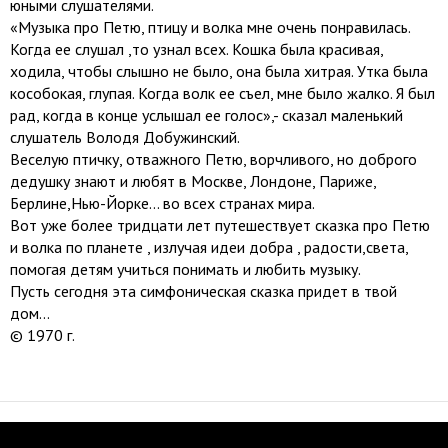
юными слушателями.
«Музыка про Петю, птицу и волка мне очень понравилась.
Когда ее слушал ,то узнал всех. Кошка была красивая,
ходила, чтобы слышно не было, она была хитрая. Утка была
кособокая, глупая. Когда волк ее съел, мне было жалко. Я был
рад, когда в конце услышал ее голос»,- сказал маленький
слушатель Володя Добужинский.
Веселую птичку, отважного Петю, ворчливого, но доброго
дедушку знают и любят в Москве, Лондоне, Париже,
Берлине,Нью-Йорке... во всех странах мира.
Вот уже более тридцати лет путешествует сказка про Петю
и волка по планете , излучая идеи добра , радости,света,
помогая детям учиться понимать и любить музыку.
Пусть сегодня эта симфоническая сказка придет в твой
дом...
© 1970 г.