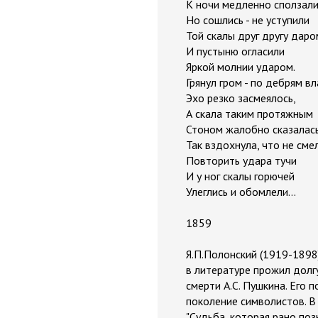
К ночи медленно сползали
Но сошлись - не уступили
Той скалы друг другу даро
И пустыню огласили
Яркой молнии ударом.
Грянул гром - по дебрям 
Эхо резко засмеялось,
А скала таким протяжным
Стоном жалобно сказалась
Так вздохнула, что не сме
Повторить удара тучи
И у ног скалы горючей
Улеглись и обомлели...
1859
Я.П.Полонский (1919-1898
в литературе прожил долг
смерти А.С. Пушкина. Его 
поколение символистов. В 
"Судьба, которая рано поз