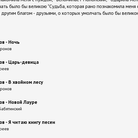
чать было бы великою "Судьба, которая рано познакомила меня 
я другим благом - друзьями, о которых умолчать было бы велик
ов - Ночь
афронов
ков - Царь-девица
дреев
ов - В хвойном лесу
афронов
ов - Новой Лауре
 Бабятинский
ов - Я читаю книгу песен
дреев