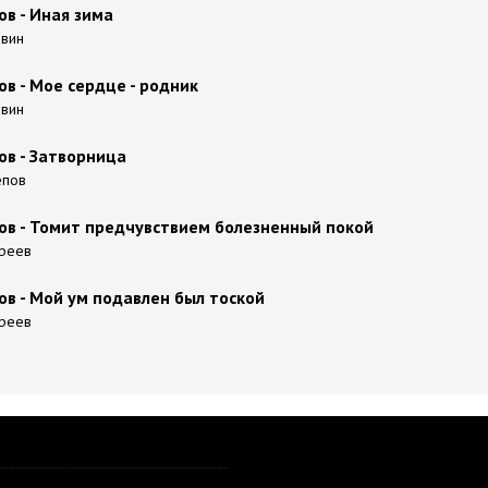
ов - Иная зима
овин
ов - Мое сердце - родник
овин
ов - Затворница
тепов
ков - Томит предчувствием болезненный покой
дреев
ов - Мой ум подавлен был тоской
дреев