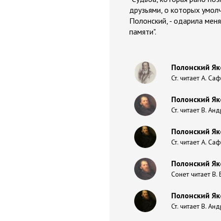
друзьями, о которых умол
Полонский, - одарила мен
памяти".
Полонский Як
Ст. читает А. С
Полонский Я
Ст. читает В. Ан
Полонский Як
Ст. читает А. С
Полонский Як
Сонет читает В.
Полонский Як
Ст. читает В. Ан