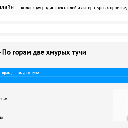
нлайн
— коллекция радиоспектаклей и литературных произве
- По горам две хмурых тучи
о горам две хмурых тучи
...»
ли