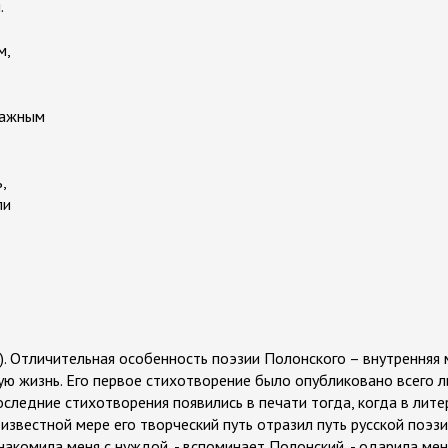
.
м,
влажным
,
ли
). Отличительная особенность поэзии Полонского – внутренняя 
ую жизнь. Его первое стихотворение было опубликовано всего л
последние стихотворения появились в печати тогда, когда в лит
известной мере его творческий путь отразил путь русской поэз
накомила меня с нуждой, - вспоминает Полонский, - одарила мен