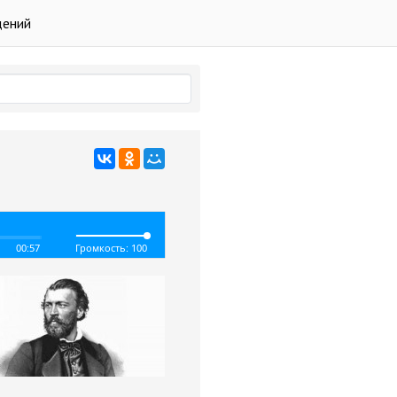
дений
00:57
Громкость: 100