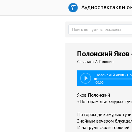
Аудиоспектакли о
Полонский Яков 
Ст. читает А. Головин
Полонский Яков - П
00:00
Яков Полонский
«По горам две хмурых тучи
По горам две хмурых тучи
Знойным вечером блужда
И на грудь скалы горючей