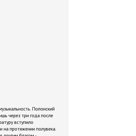
музыкальность. Полонский
ишь через три года после
ературу вступило
ии на протяжении полувека.
я другим благом -