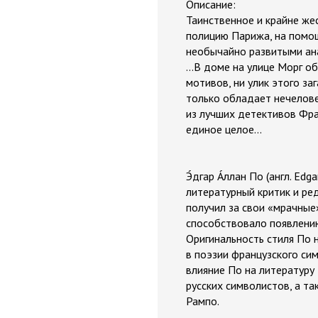
Описание:
Таинственное и крайне же
полицию Парижа, на помощ
необычайно развитыми ан
...В доме на улице Морг о
мотивов, ни улик этого за
только обладает нечеловеч
из лучших детективов Фра
единое целое...
Э́дгар А́ллан По (англ. Ed
литературный критик и ре
получил за свои «мрачные
способствовало появлени
Оригинальность стиля По 
в поэзии французского си
влияние По на литературу
русских символистов, а т
Рампо.