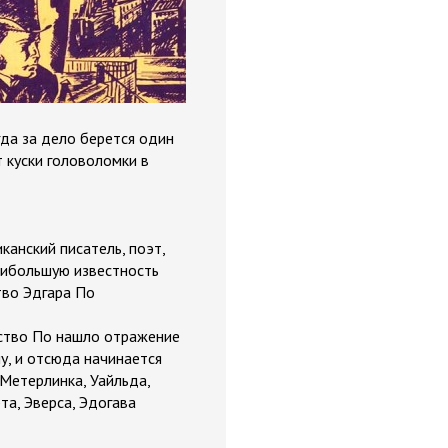
гда за дело берется один
 куски головоломки в
иканский писатель, поэт,
аибольшую известность
тво Эдгара По
ество По нашло отражение
у, и отсюда начинается
Метерлинка, Уайльда,
та, Эверса, Эдогава