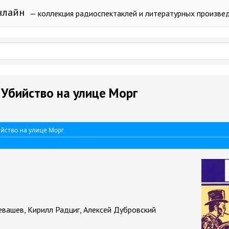
нлайн
— коллекция радиоспектаклей и литературных произве
- Убийство на улице Морг
ийство на улице Морг
вашев, Кирилл Радциг, Алексей Дубровский