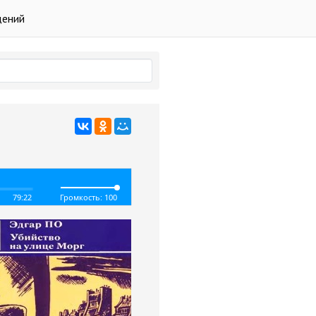
дений
79:22
Громкость: 100