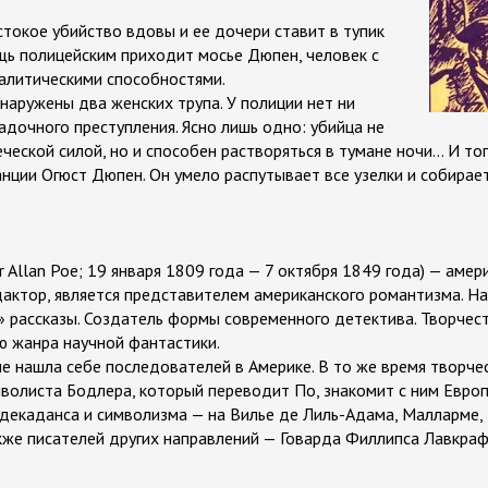
стокое убийство вдовы и ее дочери ставит в тупик
ь полицейским приходит мосье Дюпен, человек с
алитическими способностями.
бнаружены два женских трупа. У полиции нет ни
гадочного преступления. Ясно лишь одно: убийца не
еской силой, но и способен растворяться в тумане ночи... И то
нции Огюст Дюпен. Он умело распутывает все узелки и собирает
gar Allan Poe; 19 января 1809 года — 7 октября 1849 года) — амер
дактор, является представителем американского романтизма. Н
» рассказы. Создатель формы современного детектива. Творчес
ю жанра научной фантастики.
не нашла себе последователей в Америке. В то же время творч
мволиста Бодлера, который переводит По, знакомит с ним Европ
 декаданса и символизма — на Вилье де Лиль-Адама, Малларме, 
акже писателей других направлений — Говарда Филлипса Лавкраф