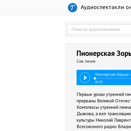
Аудиоспектакли о
Пионерская Зорь
Сов. песня
Пионерская Зорька -
00:00
Первые уроки утренней ги
прерваны Великой Отечест
Комплексы утренней гимна
Дьякова, а вел трансляци
культуры Николай Лаврент
Всесоюзного радио Влади