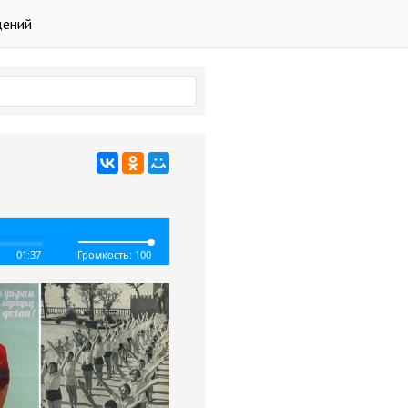
дений
01:37
Громкость: 100