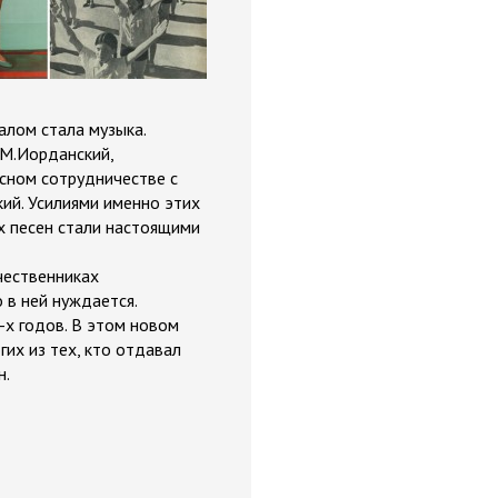
алом стала музыка.
 М.Иорданский,
есном сотрудничестве с
ий. Усилиями именно этих
их песен стали настоящими
чественниках
 в ней нуждается.
-х годов. В этом новом
гих из тех, кто отдавал
н.