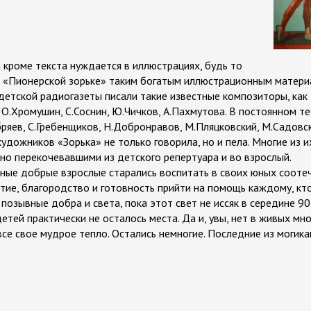
 кроме текста нуждается в иллюстрациях, будь то
В «Пионерской зорьке» таким богатым иллюстрационным матери
детской радиогазеты писали такие известные композиторы, как
 О.Хромушин, С.Соснин, Ю.Чичков, А.Пахмутова. В постоянном т
ряев, С.Гребенщиков, Н.Добронравов, М.Пляцковский, М.Садовск
удожников «Зорька» не только говорила, но и пела. Многие из 
тно перекочевавшими из детского репертуара и во взрослый.
ные добрые взрослые старались воспитать в своих юных сооте
тие, благородство и готовность прийти на помощь каждому, кто
позывные добра и света, пока этот свет не иссяк в середине 90
тей практически не осталось места. Да и, увы, нет в живых мно
се свое мудрое тепло. Остались немногие. Последние из могика