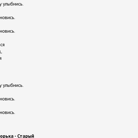
у улыбнись.
новись.
новись.
ся
,
я
у улыбнись.
новись.
новись.
орька - Старый