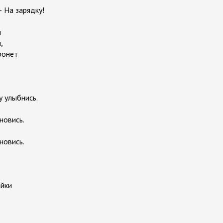
 На зарядку!
и
,
ронет
у улыбнись.
новись.
новись.
айки