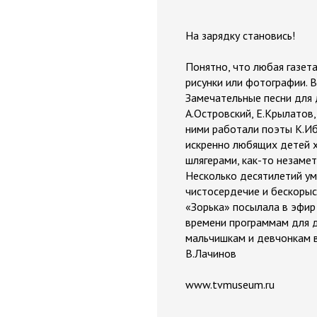
На зарядку становись!
Понятно, что любая газета
рисунки или фотографии. 
Замечательные песни для 
А.Островский, Е.Крылатов,
ними работали поэты К.Иб
искренно любящих детей х
шлягерами, как-то незаме
Несколько десятилетий ум
чистосердечие и бескорыс
«Зорька» посылала в эфир 
времени программам для де
мальчишкам и девчонкам в
В.Лачинов
www.tvmuseum.ru