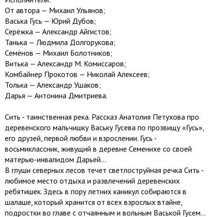
От автора — Михаил Ульянов;
Васька Гусь — Юрий Дубов;
Серёжка — Александр Айгистов;
Танька — Людмила Долгорукова;
Семёнов — Михаил Болотников;
Витька — Александр М. Комиссаров;
Комбайнер Прокотов — Николай Алексеев;
Толька — Александр Ушаков;
Дарья — Антонина Дмитриева.
Сить - таинственная река. Рассказ Анатолия Петухова про
деревенского мальчишку Ваську Гусева по прозвищу «Гусь»,
его друзей, первой любви и взрослении. Гусь -
восьмиклассник, живущий в деревне Семенихе со своей
матерью-инвалидом Дарьей...
В глуши северных лесов течет светлоструйная речка Сить -
любимое место отдыха и развлечений деревенских
ребятишек. Здесь в пору летних каникул собираются в
шалаше, который хранится от всех взрослых втайне,
подростки во главе с отчаянным и вольным Васькой Гусем...