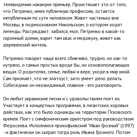
телевидению накануне премьер. Проистекает это от того,
что Петренко, имея публичную профессию, остается
непубличным по сути человеком. Живет частенько вне
Москвы, в подмосковном Никольском, о котором ходят
легенды. Рассуждают: забился, мол, Петренко в какой-то
скромный домик, варит там квас и медовуху, живет как
деревенский житель.
Петренко говорит чаще всего сбивчиво, трудно, но как-то
нутряно, о самых простых вроде бы, но основополагающих
вещах. О родителях, семье, любви и вере, уходе в мир иной.
Сам признаёт, что не златоуст, зато умеет дело делать.
Собеседник он неожиданный, главное - его разговорить.
Он любит украинские песни и с удовольствием поет их.
Участвует в концертных программах, в гигантских хоровых
действах, как это было однажды на территории Псковского
кремля. Поет с симфоническим оркестром под руководством
Федосеева. Исполнялся прокофьевский "Иван Грозный" (1997)
- и фактически он сыграл тогда роль Ивана Грозного. Потом