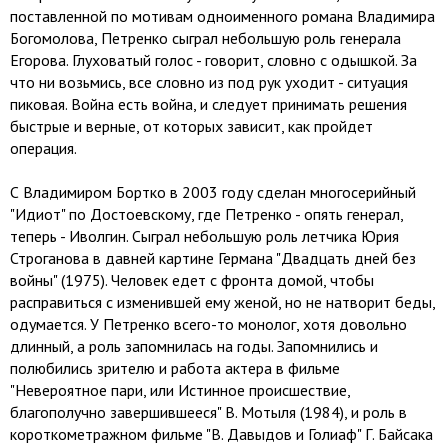
поставленной по мотивам одноименного романа Владимира
Богомолова, Петренко сыграл небольшую роль генерала
Егорова. Глуховатый голос - говорит, словно с одышкой. За
что ни возьмись, все словно из под рук уходит - ситуация
пиковая. Война есть война, и следует принимать решения
быстрые и верные, от которых зависит, как пройдет
операция.
С Владимиром Бортко в 2003 году сделан многосерийный
"Идиот" по Достоевскому, где Петренко - опять генерал,
теперь - Иволгин. Сыграл небольшую роль летчика Юрия
Строганова в давней картине Германа "Двадцать дней без
войны" (1975). Человек едет с фронта домой, чтобы
расправиться с изменившей ему женой, но не натворит беды,
одумается. У Петренко всего-то монолог, хотя довольно
длинный, а роль запомнилась на годы. Запомнились и
полюбились зрителю и работа актера в фильме
"Невероятное пари, или Истинное происшествие,
благополучно завершившееся" В. Мотыля (1984), и роль в
короткометражном фильме "В. Давыдов и Голиаф" Г. Байсака