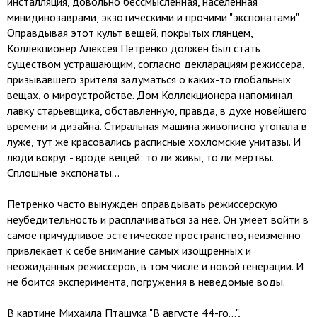
инсталляция, довольно бессмысленная, населенная
минидинозаврами, экзотическими и прочими "экспонатами".
Оправдывая этот культ вещей, покрытых глянцем,
Коллекционер Алексея Петренко должен был стать
существом устрашающим, согласно декларациям режиссера,
призывавшего зрителя задуматься о каких-то глобальных
вещах, о мироустройстве. Дом Коллекционера напоминал
лавку старьевщика, обставленную, правда, в духе новейшего
времени и дизайна. Стиральная машина живописно утопала в
луже, тут же красовались расписные хохломские унитазы. И
люди вокруг - вроде вещей: то ли живы, то ли мертвы.
Сплошные экспонаты...
Петренко часто вынужден оправдывать режиссерскую
неубедительность и расплачиваться за нее. Он умеет войти в
самое причудливое эстетическое пространство, неизменно
привлекает к себе внимание самых изощренных и
неожиданных режиссеров, в том числе и новой генерации. И
не боится эксперимента, погружения в неведомые воды.
В картине Михаила Пташука "В августе 44-го...",