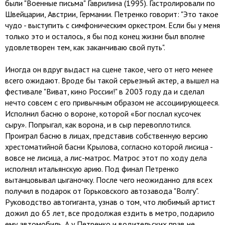
были "Военные письма" Гаврилина (1995). Гастролировали по
Швейцарии, Австрии, Германии. Петренко говорит: "Это такое
чудо - выступить с симфоническим оркестром. Если бы у меня
только это и осталось, я бы под конец жизни был вполне
удовлетворен тем, как заканчиваю свой путь".
Иногда он вдруг выдаст на сцене такое, чего от него менее
всего ожидают. Вроде бы такой серьезный актер, а вышел на
фестивале "Виват, кино России!" в 2003 году да и сделал
нечто совсем с его привычным образом не ассоциирующееся.
Исполнил басню о вороне, которой «Бог послал кусочек
сыру». Попрыгал, как ворона, и в сыр перевоплотился.
Проиграл басню в лицах, представив собственную версию
хрестоматийной басни Крылова, согласно которой лисица -
вовсе не лисица, а лис-матрос. Матрос этот по ходу дела
исполнял итальянскую арию. Под финал Петренко
вытанцовывал цыганочку. После чего неожиданно для всех
получил в подарок от Горьковского автозавода "Волгу".
Руководство автогиганта, узнав о том, что любимый артист
дожил до 65 лет, все продолжая ездить в метро, подарило
ему автомобиль. А у Петренко и водительских прав не