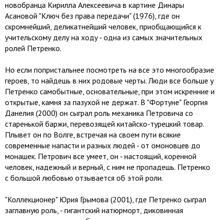
новобранца Кирилла Алексеевича в картине Динары
Асановой "Ключ без права передачи" (1976), где он
скромнейший, деликатнейший человек, приобщающийся к
учительскому делу на ходу - одна из самых значительных
ролей Петренко.
Но если попристальнее посмотреть на все это многообразие
героев, то найдешь в них родовые черты. Люди все больше у
Петренко самобытные, основательные, при этом искренние и
открытые, камня за пазухой не держат. В "Фортуне" Георгия
Данелия (2000) он сыграл роль механика Петровича со
старенькой баржи, перевозящей китайско-турецкий товар.
Плывет он по Волге, встречая на своем пути всякие
современные напасти и разных людей - от омоновцев до
монашек. Петрович все умеет, он - настоящий, коренной
человек, надежный и верный, с ним не пропадешь. Петренко
с большой любовью отзывается об этой роли.
"Коллекционер" Юрия Грымова (2001), где Петренко сыграл
заглавную роль, - гигантский натюрморт, диковинная