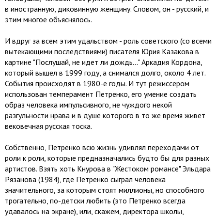
в иностранную, диковинную женщину. Словом, он - русский, и
этим многое объяснялось.
И вдруг за всем этим удальством - роль советского (со всеми
вытекающими последствиями) писателя Юрия Казакова в
картине "Послушай, не идет ли дождь..." Аркадия Кордона,
который вышел в 1999 году, а снимался долго, около 4 лет.
События происходят в 1980-е годы. И тут режиссером
использован темперамент Петренко, его умение создать
образ человека импульсивного, не чуждого некой
разгульности нрава и в душе которого в то же время живет
вековечная русская тоска.
Собственно, Петренко всю жизнь удивлял переходами от
роли к роли, которые предназначались будто бы для разных
артистов. Взять хоть Кнурова в "Жестоком романсе" Эльдара
Рязанова (1984), где Петренко сыграл человека
значительного, за которым стоят миллионы, но способного
трогательно, по-детски любить (это Петренко всегда
удавалось на экране), или, скажем, директора школы,