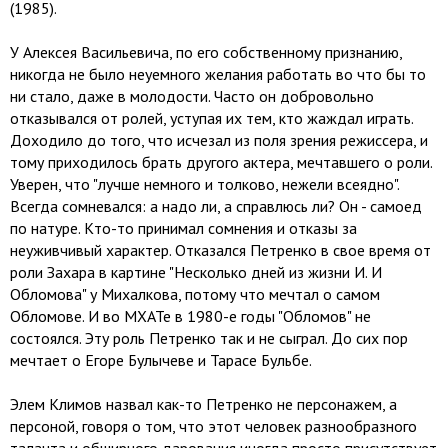
(1985).
У Алексея Васильевича, по его собственному признанию,
никогда не было неуемного желания работать во что бы то
ни стало, даже в молодости. Часто он добровольно
отказывался от ролей, уступая их тем, кто жаждал играть.
Доходило до того, что исчезал из поля зрения режиссера, и
тому приходилось брать другого актера, мечтавшего о роли.
Уверен, что "лучше немного и толково, нежели всеядно".
Всегда сомневался: а надо ли, а справлюсь ли? Он - самоед
по натуре. Кто-то принимал сомнения и отказы за
неуживчивый характер. Отказался Петренко в свое время от
роли Захара в картине "Несколько дней из жизни И. И
Обломова" у Михалкова, потому что мечтал о самом
Обломове. И во МХАТе в 1980-е годы "Обломов" не
состоялся. Эту роль Петренко так и не сыграл. До сих пор
мечтает о Егоре Булычеве и Тарасе Бульбе.
Элем Климов назвал как-то Петренко не персонажем, а
персоной, говоря о том, что этот человек разнообразного