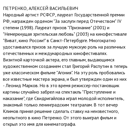
ПЕТРЕНКО, АЛЕКСЕЙ ВАСИЛЬЕВИЧ
Народный артист РСФСР, лауреат Государственной премии
РФ, награжден орденом "За заслуги перед Отечеством" IV
степени (1998). Лауреат призов "Признание" (2001) и
"Немеркнущая зрительская любовь" (2003) на кинофестивале
"Виват, кино России!" в Санкт-Петербурге. Многократно
удостаивался призов за лучшую мужскую роль на различных
отечественных и международных кинофестивалях.
Визитной карточкой актера, его главным, выдающимся
художественном созданием стал Григорий Распутин в теперь
уже классическом фильме "Агония". На эту роль пробовались
все известные мастера экрана, и был утвержден один из них
- Леонид Марков. Но в это время режиссер-постановщик
картины случайно забрел на спектакль "Преступление и
наказание", где Свидригайлова играл молодой исполнитель,
знакомый только ленинградским театралам. В тот вечер
Климов принял решение сделать ставку на неизвестного,
неопытного в кино Петренко. От этого выиграл фильм и
открыл это имя для кинематографа.