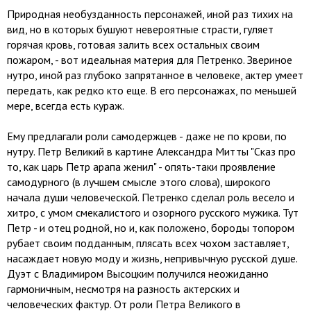
Природная необузданность персонажей, иной раз тихих на
вид, но в которых бушуют невероятные страсти, гуляет
горячая кровь, готовая залить всех остальных своим
пожаром, - вот идеальная материя для Петренко. Звериное
нутро, иной раз глубоко запрятанное в человеке, актер умеет
передать, как редко кто еще. В его персонажах, по меньшей
мере, всегда есть кураж.
Ему предлагали роли самодержцев - даже не по крови, по
нутру. Петр Великий в картине Александра Митты "Сказ про
то, как царь Петр арапа женил" - опять-таки проявление
самодурного (в лучшем смысле этого слова), широкого
начала души человеческой. Петренко сделал роль весело и
хитро, с умом смекалистого и озорного русского мужика. Тут
Петр - и отец родной, но и, как положено, бороды топором
рубает своим подданным, плясать всех чохом заставляет,
насаждает новую моду и жизнь, непривычную русской душе.
Дуэт с Владимиром Высоцким получился неожиданно
гармоничным, несмотря на разность актерских и
человеческих фактур. От роли Петра Великого в