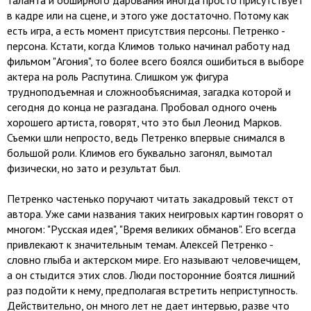
таланта и обширного дарования иногда просто присутствует
в кадре или на сцене, и этого уже достаточно. Потому как
есть игра, а есть момент присутствия персоны. Петренко -
персона. Кстати, когда Климов только начинал работу над
фильмом "Агония", то более всего боялся ошибиться в выборе
актера на роль Распутина. Слишком уж фигура
трудноподъемная и сложнообъяснимая, загадка которой и
сегодня до конца не разгадана. Пробовал одного очень
хорошего артиста, говорят, что это был Леонид Марков.
Съемки шли непросто, ведь Петренко впервые снимался в
большой роли. Климов его буквально загонял, вымотал
физически, но зато и результат был.
Петренко частенько поручают читать закадровый текст от
автора. Уже сами названия таких неигровых картин говорят о
многом: "Русская идея", "Время великих обманов". Его всегда
привлекают к значительным темам. Алексей Петренко -
словно глыба и актерском мире. Его называют человечищем,
а он стыдится этих слов. Люди посторонние боятся лишний
раз подойти к нему, предполагая встретить неприступность.
Действительно, он много лет не дает интервью, разве что