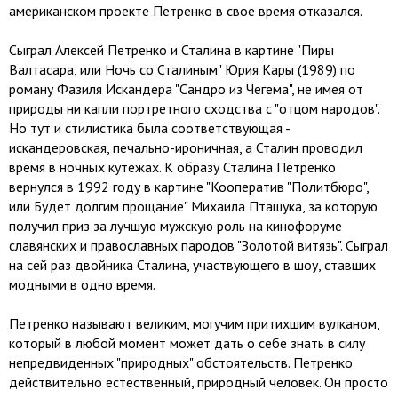
американском проекте Петренко в свое время отказался.
Сыграл Алексей Петренко и Сталина в картине "Пиры
Валтасара, или Ночь со Сталиным" Юрия Кары (1989) по
роману Фазиля Искандера "Сандро из Чегема", не имея от
природы ни капли портретного сходства с "отцом народов".
Но тут и стилистика была соответствующая -
искандеровская, печально-ироничная, а Сталин проводил
время в ночных кутежах. К образу Сталина Петренко
вернулся в 1992 году в картине "Кооператив "Политбюро",
или Будет долгим прощание" Михаила Пташука, за которую
получил приз за лучшую мужскую роль на кинофоруме
славянских и православных пародов "Золотой витязь". Сыграл
на сей раз двойника Сталина, участвующего в шоу, ставших
модными в одно время.
Петренко называют великим, могучим притихшим вулканом,
который в любой момент может дать о себе знать в силу
непредвиденных "природных" обстоятельств. Петренко
действительно естественный, природный человек. Он просто