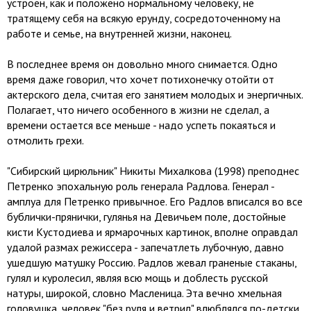
устроен, как и положено нормальному человеку, не
тратящему себя на всякую ерунду, сосредоточенному на
работе и семье, на внутренней жизни, наконец.
В последнее время он довольно много снимается. Одно
время даже говорил, что хочет потихонечку отойти от
актерского дела, считая его занятием молодых и энергичных.
Полагает, что ничего особенного в жизни не сделал, а
времени остается все меньше - надо успеть покаяться и
отмолить грехи.
"Сибирский цирюльник" Никиты Михалкова (1998) преподнес
Петренко эпохальную роль генерала Радлова. Генерал -
амплуа для Петренко привычное. Его Радлов вписался во все
бублички-прянички, гулянья на Девичьем поле, достойные
кисти Кустодиева и ярмарочных картинок, вполне оправдал
удалой размах режиссера - запечатлеть лубочную, давно
ушедшую матушку Россию. Радлов жевал граненые стаканы,
гулял и куролесил, являя всю мощь и доблесть русской
натуры, широкой, словно Масленица. Эта вечно хмельная
головушка, человек "без руля и ветрил" влюблялся по-детски