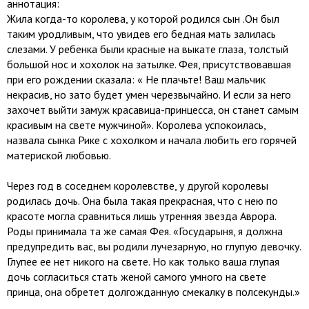
аннотация:
Жила когда-то королева, у которой родился сын .Он был
таким уродливым, что увидев его бедная мать залилась
слезами. У ребенка были красные на выкате глаза, толстый
большой нос и хохолок на затылке. Фея, присутствовавшая
при его рождении сказала: « Не плачьте! Ваш мальчик
некрасив, но зато будет умен черезвычайно. И если за него
захочет выйти замуж красавица-принцесса, он станет самым
красивым на свете мужчиной». Королева успокоилась,
назвала сынка Рике с хохолком и начала любить его горячей
материской любовью.
Через год в соседнем королевстве, у другой королевы
родилась дочь. Она была такая прекрасная, что с нею по
красоте могла сравниться лишь утренняя звезда Аврора.
Роды принимала та же самая Фея. «Государыня, я должна
предупредить вас, вы родили лучезарную, но глупую девочку.
Глупее ее нет никого на свете. Но как только ваша глупая
дочь согласиться стать женой самого умного на свете
принца, она обретет долгожданную смекалку в полсекунды.»