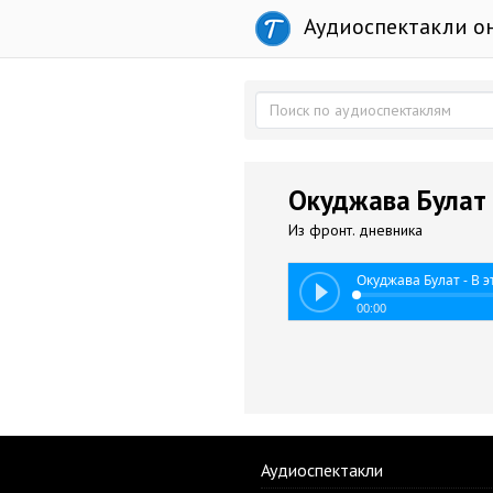
Аудиоспектакли о
Окуджава Булат -
Из фронт. дневника
Окуджава Булат - В э
00:00
Аудиоспектакли