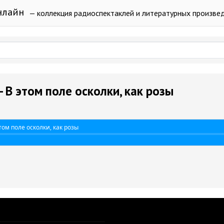
нлайн
— коллекция радиоспектаклей и литературных произве
 В этом поле осколки, как розы
том поле осколки, как розы