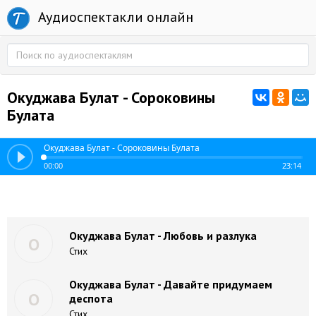
Аудиоспектакли онлайн
Окуджава Булат - Сороковины
Булата
Окуджава Булат - Сороковины Булата
00:00
23:14
Окуджава Булат - Любовь и разлука
О
Стих
Окуджава Булат - Давайте придумаем
О
деспота
Стих