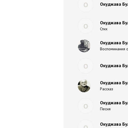
О
Окуджава Бул
Окуджава Бул
О
Стих
Окуджава Бу
Воспоминания 
О
Окуджава Бу
Окуджава Бу
Рассказ
Окуджава Бу
О
Песня
Окуджава Бул
О