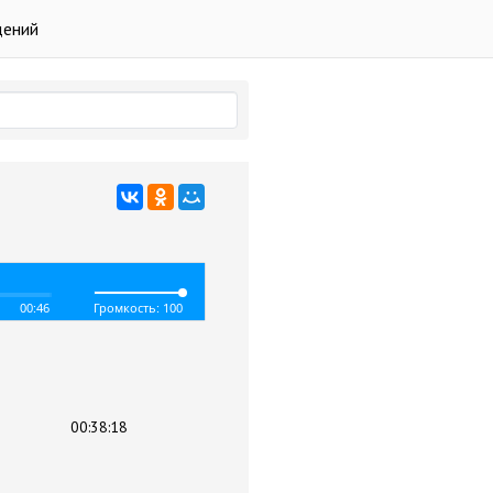
дений
00:46
Громкость: 100
00:38:18