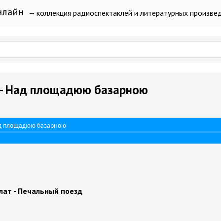
нлайн
— коллекция радиоспектаклей и литературных произве
 - Над площадюю базарною
ад площадюю базарною
лат - Печальный поезд