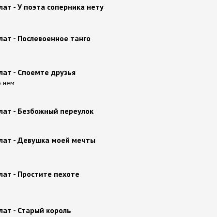
ат - У поэта соперника нету
ат - Послевоенное танго
лат - Споемте друзья
о нем
лат - Безбожный переулок
лат - Девушка моей мечты
лат - Простите пехоте
ат - Старый король