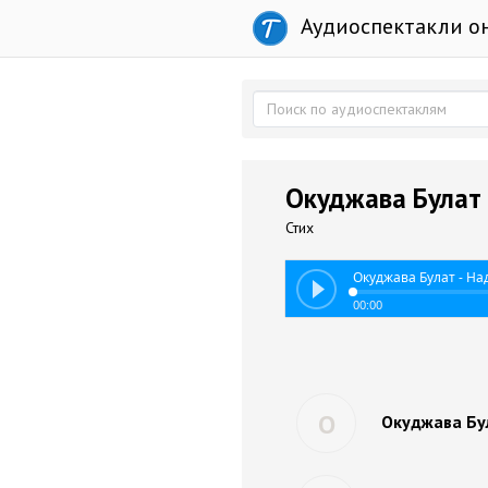
Аудиоспектакли о
Окуджава Булат
Стих
Окуджава Булат - Н
00:00
О
Окуджава Бу