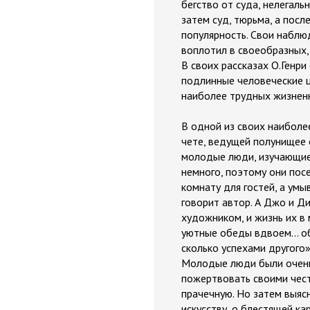
бегство от суда, нелегал
затем суд, тюрьма, а пос
популярность. Свои наблю
воплотил в своеобразных,
В своих рассказах О.Генри
подлинные человеческие ц
наиболее трудных жизненн
В одной из своих наиболе
чете, ведущей полунищее 
молодые люди, изучающие ж
немного, поэтому они посе
комнату для гостей, а умы
говорит автор. А Джо и Д
художником, и жизнь их в
уютные обеды вдвоем... о
сколько успехами другого»
Молодые люди были очень 
пожертвовать своими чест
прачечную. Но затем выяс
искусству, о блестящей ка