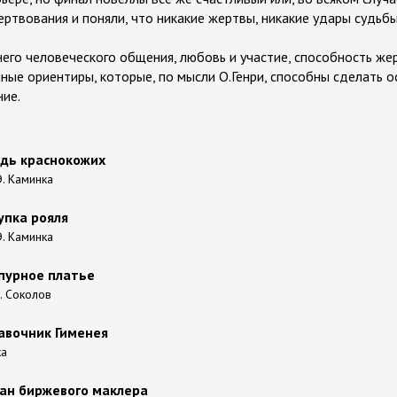
ртвования и поняли, что никакие жертвы, никакие удары судьбы
него человеческого общения, любовь и участие, способность же
ные ориентиры, которые, по мысли О.Генри, способны сделать 
ие.
ождь краснокожих
Э. Каминка
купка рояля
Э. Каминка
рпурное платье
Б. Соколов
равочник Гименея
ка
оман биржевого маклера