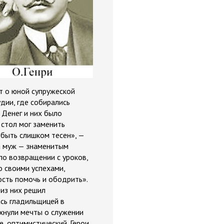
ет о юной супружеской
дии, где собирались
 Денег и них было
 стол мог заменить
 быть слишком тесен», —
 а муж — знаменитым
по возвращении с уроков,
о своими успехами,
ость помочь и ободрить».
 из них решил
сь гладильщицей в
ухнули мечты о служении
е, оптимистический. Герои