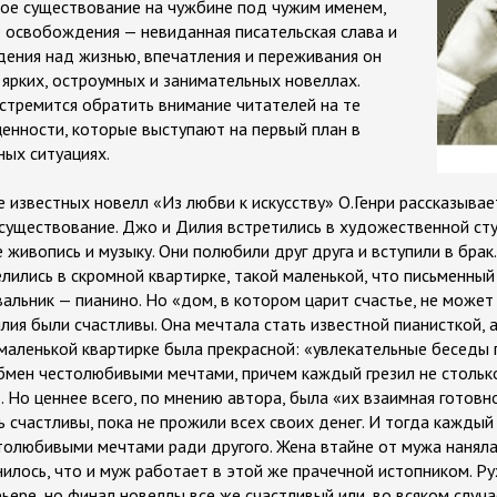
ьное существование на чужбине под чужим именем,
ле освобождения — невиданная писательская слава и
дения над жизнью, впечатления и переживания он
 ярких, остроумных и занимательных новеллах.
 стремится обратить внимание читателей на те
енности, которые выступают на первый план в
ых ситуациях.
е известных новелл «Из любви к искусству» О.Генри рассказыва
существование. Джо и Дилия встретились в художественной сту
ивопись и музыку. Они полюбили друг друга и вступили в брак.
лились в скромной квартирке, такой маленькой, что письменный
вальник — пианино. Но «дом, в котором царит счастье, не может
илия были счастливы. Она мечтала стать известной пианисткой,
 маленькой квартирке была прекрасной: «увлекательные беседы 
бмен честолюбивыми мечтами, причем каждый грезил не стольк
. Но ценнее всего, по мнению автора, была «их взаимная готовн
счастливы, пока не прожили всех своих денег. И тогда каждый
олюбивыми мечтами ради другого. Жена втайне от мужа наняла
нилось, что и муж работает в этой же прачечной истопником. Р
рьере, но финал новеллы все же счастливый или, во всяком случа