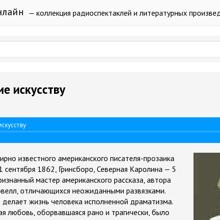
нлайн
— коллекция радиоспектаклей и литературных произве
ие искусству
искусству
мирно известного американского писателя-прозаика
1 сентября 1862, Гринсборо, Северная Каролина — 5
ризнанный мастер американского рассказа, автора
овелл, отличающихся неожиданными развязками.
то делает жизнь человека исполненной драматизма.
я любовь, оборвавшаяся рано и трагически, было