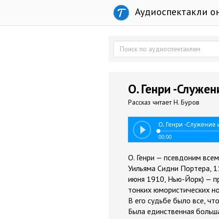
Аудиоспектакли о
О. Генри -Служен
Рассказ читает Н. Буров
О. Генри -Служение 
00:00
О. Генри — псевдоним все
Уильяма Сидни Портера, 1
июня 1910, Нью-Йорк) — п
тонких юмористических н
В его судьбе было все, ч
Была единственная больша