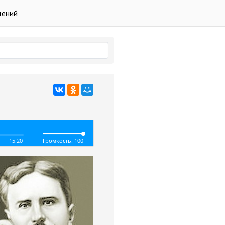
дений
15:20
Громкость: 100