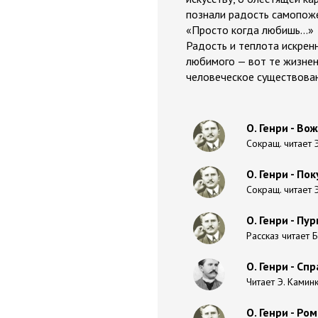
познали радость самопоже
«Просто когда любишь...»
Радость и теплота искрен
любимого — вот те жизнен
человеческое существован
О. Генри - В
Сокращ. читает 
О. Генри - По
Сокращ. читает 
О. Генри - Пу
Рассказ читает 
О. Генри - Сп
Читает Э. Камин
О. Генри - Р