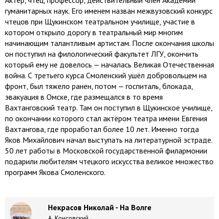
Актёр, чтец, профессор, действительный член Академии
гуманитарных наук. Его именем назван межвузовский конкурс
чтецов при Щукинском театральном училище, участие в
котором открыло дорогу в театральный мир многим
начинающим талантливым артистам. После окончания школы
он поступил на филологический факультет ЛГУ, окончить
который ему не довелось — началась Великая Отечественная
война. С третьего курса Смоленский ушёл добровольцем на
фронт, был тяжело ранен, потом — госпиталь, блокада,
эвакуация в Омске, где размещался в то время
Вахтанговский театр. Там он поступил в Щукинское училище,
по окончании которого стал актёром театра имени Евгения
Вахтангова, где проработал более 10 лет. Именно тогда
Яков Михайлович начал выступать на литературной эстраде.
50 лет работы в Московской государственной филармонии
подарили любителям чтецкого искусства великое множество
программ Якова Смоленского.
Некрасов Николай - На Волге
А. Консовский