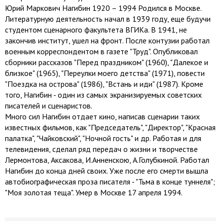
Юрий Маркович Нагибин 1920 – 1994 Родился в Москве.
Литературную деятельность начал в 1939 году, еще будучи
студентом сценарного факультета ВГИКа. В 1941, не
закончив институт, ушел на фронт. После контузии работал
военным корреспондентом в газете "Труд". Опубликовал
сборники рассказов "Перед праздником" (1960), "Далекое и
близкое" (1965), "Переулки моего детства" (1971), повести
"Поездка на острова" (1986), "Встань и иди" (1987). Кроме
того, Нагибин - один из самых экранизируемых советских
писателей и сценаристов.
Много сил Нагибин отдает кино, написав сценарии таких
известных фильмов, как "Председатель", "Директор", "Красная
палатка", "Чайковский", "Ночной гость" и др. Работая и для
телевидения, сделал ряд передач о жизни и творчестве
Лермонтова, Аксакова, И.Анненскою, А.Голубкиной. Работал
Нагибин до конца дней своих. Уже после его смерти вышла
автобиографическая проза писателя - "Тьма в конце туннеля";
"Моя золотая теща". Умер в Москве 17 апреля 1994.