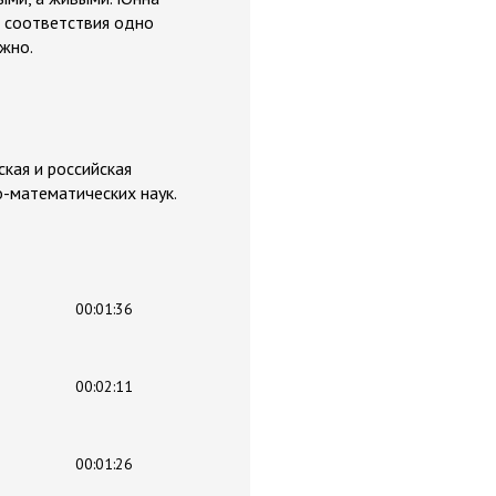
о соответствия одно
ожно.
ская и российская
о-математических наук.
00:01:36
00:02:11
00:01:26