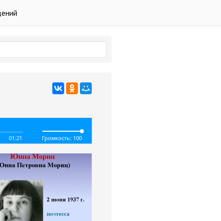
дений
01:21
Громкость: 100