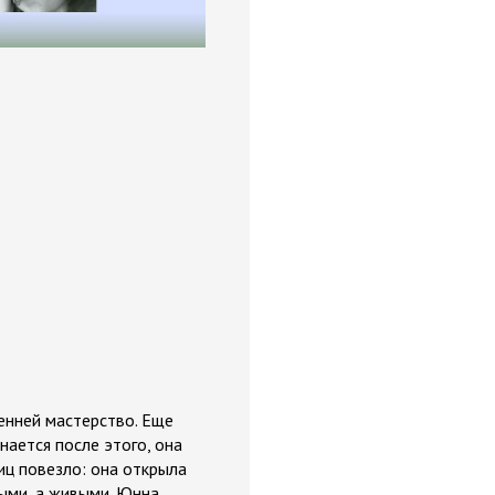
енней мастерство. Еще
инается после этого, она
иц повезло: она открыла
ными, а живыми. Юнна