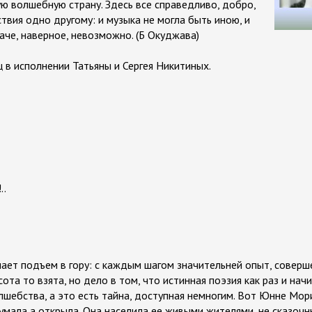
 волшебную страну. Здесь все справедливо, добро,
твия одно другому: и музыка не могла быть иною, и
наче, наверное, невозможно. (Б Окуджава)
 в исполнении Татьяны и Сергея Никитиных.
..
ает подъем в гору: с каждым шагом значительней опыт, соверш
сота то взята, но дело в том, что истинная поэзия как раз и нач
олшебства, а это есть тайна, доступная немногим. Вот Юнне Мор
умала а открыла. Она населила ее живыми жителями, не сказоч