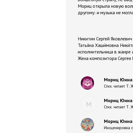
Мориц открыла новую волш
другому: и музыка не могл
Никитин Сергей Яковлевич 
Татья́на Хаши́мовна Ники́
исполнительница в жанре 
Жена композитора Сергея 
Мориц Юнна 
Стих. читает Т.
Мориц Юнна 
М
Стих. читает Т.
Мориц Юнна 
Инсценировка с