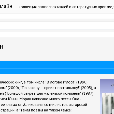
нлайн
— коллекция радиоспектаклей и литературных произве
н
еских книг, в том числе "В логове г?лоса" (1990),
зом" (2000), "По закону — привет почтальону!" (2005), а
ей ("Большой секрет для маленькой компании" (1987),
 стихи Юнны Мориц написано много песен. Она -
 ее книгах опубликованы сотни листов авторской
страции, а "такая поэзия на таком языке".