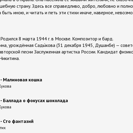
ебную страну. Здесь все справедливо, добро, любовно и полн
а быть иною, и читать и петь эти стихи иначе, наверное, невозм
Родился 8 марта 1944 г. в Москве. Композитор и бард.
тина, урождённая Сады́кова (31 декабря 1945, Душанбе) — совет
авторской песни Заслуженная артистка России. Кандидат физик
Никитина.
- Малиновая кошка
 Жукова
- Баллада о фокусах шоколада
 Жукова
- Сто фантазий
тих