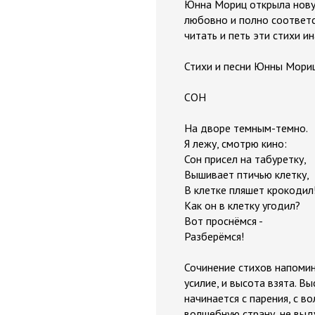
Юнна Мориц открыла новую
любовно и полно соответс
читать и петь эти стихи и
Стихи и песни Юнны Мориц
СОН
На дворе темным-темно.
Я лежу, смотрю кино:
Сон присел на табуретку,
Вышивает птичью клетку,
В клетке пляшет крокодил!
Как он в клетку угодил?
Вот проснёмся -
Разберёмся!
Сочинение стихов напомин
усилие, и высота взята. Вы
начинается с парения, с в
волшебную страну, не выд