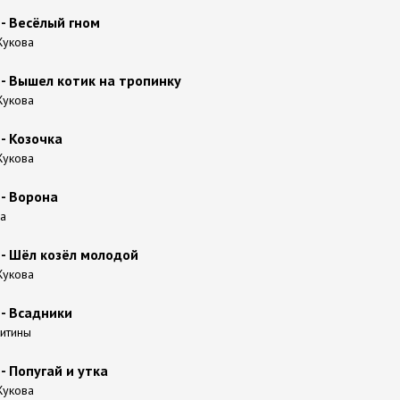
- Весёлый гном
 Жукова
- Вышел котик на тропинку
 Жукова
- Козочка
 Жукова
- Ворона
ва
- Шёл козёл молодой
 Жукова
- Всадники
китины
 Попугай и утка
 Жукова