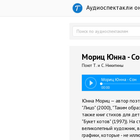
Аудиоспектакли о
Мориц Юнна - Со
Поют Т. и С. Никитины
Мориц Юнна - Сон
00:00
Юнна Мориц — автор поэтич
"Лицо" (2000), "Таким обра
также книг стихов для дет
"Букет котов" (1997)). На
великолепный художник, в
графики, которые - не иллю