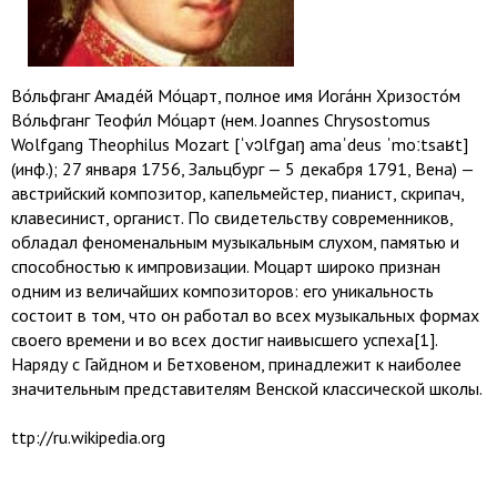
Во́льфганг Амаде́й Мо́царт, полное имя Иога́нн Хризосто́м
Во́льфганг Теофи́л Мо́царт (нем. Joannes Chrysostomus
Wolfgang Theophilus Mozart [ˈvɔlfɡaŋ amaˈdeus ˈmoːtsaʁt]
(инф.); 27 января 1756, Зальцбург — 5 декабря 1791, Вена) —
австрийский композитор, капельмейстер, пианист, скрипач,
клавесинист, органист. По свидетельству современников,
обладал феноменальным музыкальным слухом, памятью и
способностью к импровизации. Моцарт широко признан
одним из величайших композиторов: его уникальность
состоит в том, что он работал во всех музыкальных формах
своего времени и во всех достиг наивысшего успеха[1].
Наряду с Гайдном и Бетховеном, принадлежит к наиболее
значительным представителям Венской классической школы.
ttp://ru.wikipedia.org