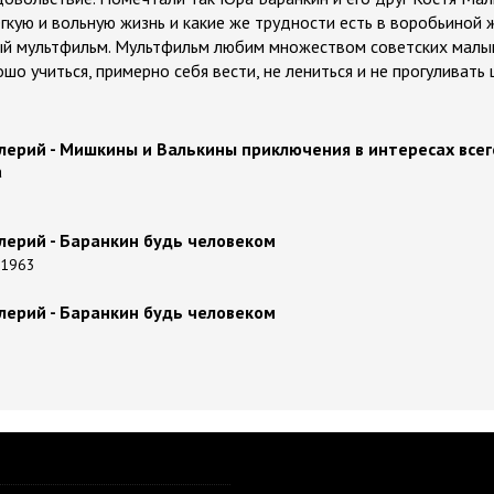
егкую и вольную жизнь и какие же трудности есть в воробьиной ж
ый мультфильм. Мультфильм любим множеством советских малы
шо учиться, примерно себя вести, не лениться и не прогуливать 
ерий - Мишкины и Валькины приключения в интересах всег
а
ерий - Баранкин будь человеком
 1963
ерий - Баранкин будь человеком