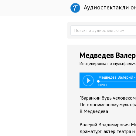
Аудиоспектакли о
Медведев Валери
Инсценировка по мультфильм
Медведев Валерий - 
00:00
"Баранкин будь человеком
По одноименному мультфи
В.Медведева
Валерий Владимирович Мед
драматург, актер театра и