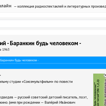
нлайн
— коллекция радиоспектаклей и литературных произве
й - Баранкин будь человеком -
а 1963
Баранкин будь человеком -
"
льму студии «Союзмультфильм» по повести
ведев — русский советский детский писатель, поэт,
 кино. (имя при рождении — Вале́рий Ива́нович