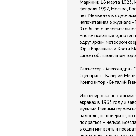
Мари́нин; 16 марта 1923,
февраля 1997, Москва, Росс
лет Медведев в одночасье
напечатанная в журнале «
Это было ошеломительное 
многочисленных однотипн
вдруг ярким метеором све
Юры Баранкина и Кости Ма
самом обыкновенном горо
Режисссер - Александра -
Сценарист - Валерий Мед
Композитор - Виталий Гев
Инсценировка по одноимен
экранах в 1963 году и за
мультик. Главным героем 
надоело, не поверите, но 
подраться – нельзя. Всег
в один миг взять и превра
целый день, живи в свое 