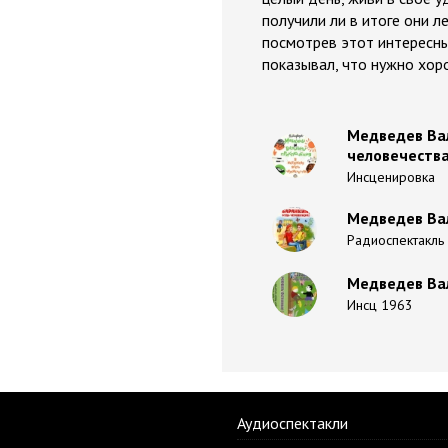
получили ли в итоге они л
посмотрев этот интересн
показывал, что нужно хоро
Медведев Вал
человечеств
Инсценировка
Медведев Вал
Радиоспектакль
Медведев Вал
Инсц 1963
Аудиоспектакли