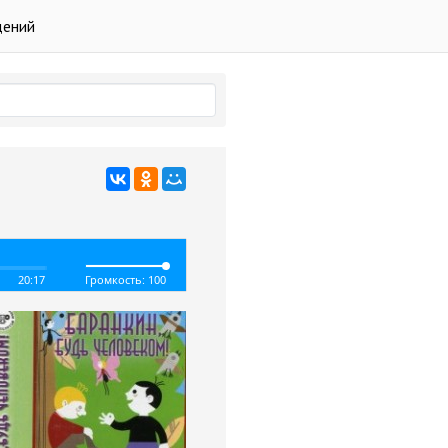
дений
20:17
Громкость: 100