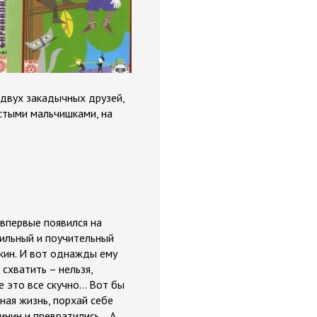
 двух закадычных друзей,
стыми мальчишками, на
впервые появился на
вильный и поучительный
кин. И вот однажды ему
схватить – нельзя,
е это все скучно… Вот бы
тная жизнь, порхай себе
инин и превратились… А