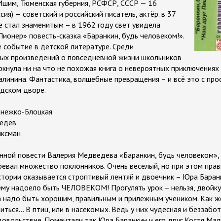
 Ишим, Тюменская губерния, РСФСР, СССР — 16
ия) — советский и российский писатель, актёр. в 37
 стал знаменитым – в 1962 году свет увидела
Пионер» повесть-сказка «Баранкин, будь человеком!».
событие в детской литературе. Среди
ых произведений о повседневной жизни школьников
ркнула ни на что не похожая книга о невероятных приключениях
линина. Фантастика, волшебные превращения – и всё это с про
дском дворе.
 Снежко-Блоцкая
ведев
иксман
ной повести Валерия Медведева «Баранкин, будь человеком», 
воевал множество поклонников. Очень веселый, но при этом пра
истории оказывается строптивый лентяй и двоечник – Юра Баран
ему надоело быть ЧЕЛОВЕКОМ! Прогулять урок – нельзя, двойку 
да надо быть хорошим, правильным и прилежным учеником. Как ж
титься… В птиц, или в насекомых. Ведь у них чудесная и беззабо
удовольствие. Помечтали так Юра Баранкин и его друг Костя Мал