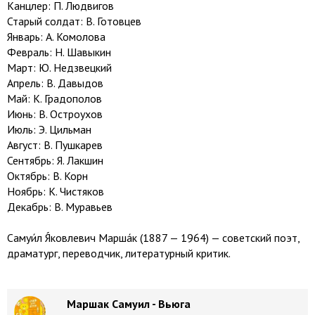
Канцлер: П. Людвигов
Старый солдат: В. Готовцев
Январь: А. Комолова
Февраль: Н. Шавыкин
Март: Ю. Недзвецкий
Апрель: В. Давыдов
Май: К. Градополов
Июнь: В. Остроухов
Июль: Э. Цильман
Август: В. Пушкарев
Сентябрь: Я. Лакшин
Октябрь: В. Корн
Ноябрь: К. Чистяков
Декабрь: В. Муравьев
Самуи́л Я́ковлевич Марша́к (1887 — 1964) — советский поэт,
драматург, переводчик, литературный критик.
Маршак Самуил - Вьюга