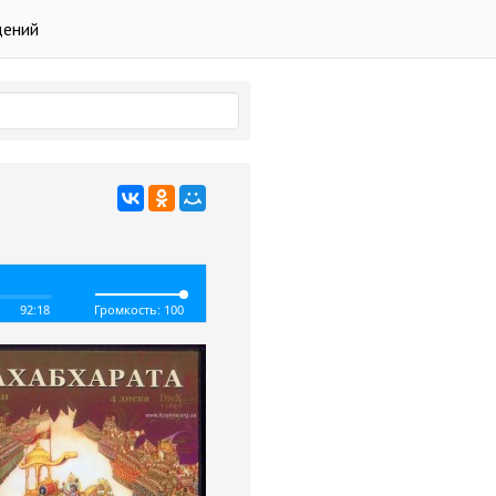
дений
92:18
Громкость: 100