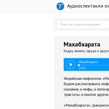
Аудиоспектакли о
Махабхарата
Кадру, винита, гаруда и друг
Махабхарата
00:00
Индийская мифология. «М
будем рассматривать мифо
сказания, и мифы, и леген
трактаты, и многое другое
«Махабхарата», грандиоз