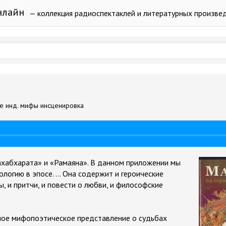
нлайн
— коллекция радиоспектаклей и литературных произве
ие инд. мифы инсценировка
ахабхарата» и «Рамаяна». В данном приложении мы
логию в эпосе. … Она содержит и героические
ды, и притчи, и повести о любви, и философские
.
ное мифопоэтическое представление о судьбах