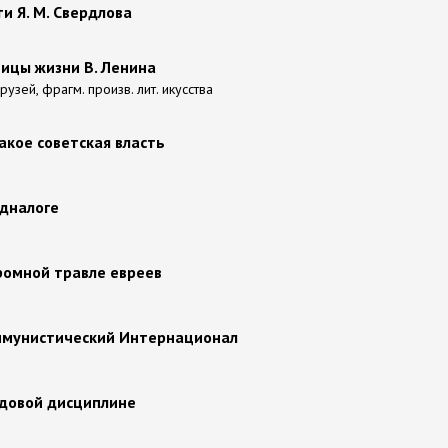
и Я. М. Свердлова
ницы жизни В. Ленина
узей, фрагм. произв. лит. икусства
такое советская власть
одналоге
громной травле евреев
Коммунистический Интернационал
удовой дисциплине