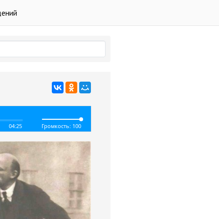
дений
04:25
Громкость: 100