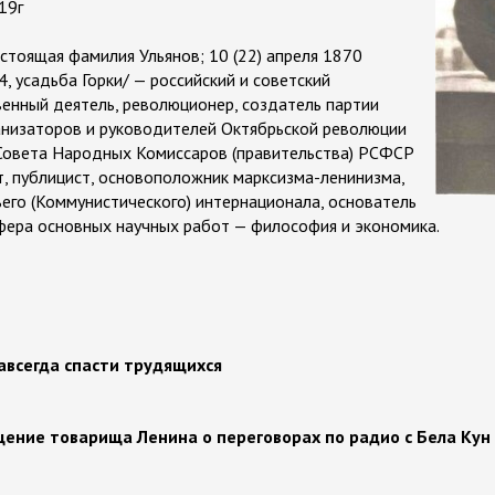
19г
стоящая фамилия Ульянов; 10 (22) апреля 1870
, усадьба Горки/ — российский и советский
венный деятель, революционер, создатель партии
анизаторов и руководителей Октябрьской революции
 Совета Народных Комиссаров (правительства) РСФСР
т, публицист, основоположник марксизма-ленинизма,
ьего (Коммунистического) интернационала, основатель
Сфера основных научных работ — философия и экономика.
навсегда спасти трудящихся
щение товарища Ленина о переговорах по радио с Бела Кун