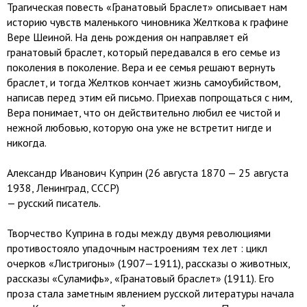
Трагическая повесть «Гранатовый Браслет» описывает нам
историю чувств маленького чиновника Желткова к графине
Вере Шеиной. На день рождения он направляет ей
гранатовый браслет, который передавался в его семье из
поколения в поколение. Вера и ее семья решают вернуть
браслет, и тогда Желтков кончает жизнь самоубийством,
написав перед этим ей письмо. Приехав попрощаться с ним,
Вера понимает, что он действительно любил ее чистой и
нежной любовью, которую она уже не встретит нигде и
никогда.
Александр Иванович Куприн (26 августа 1870 — 25 августа
1938, Ленинград, СССР)
— русский писатель.
Творчество Куприна в годы между двумя революциями
противостояло упадочным настроениям тех лет : цикл
очерков «Листригоны» (1907—1911), рассказы о животных,
рассказы «Суламифь», «Гранатовый браслет» (1911). Его
проза стала заметным явлением русской литературы начала