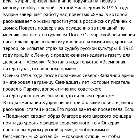
века. Куприн, призванный в чине поручика на Первую
мировую войну, с женой-сестрой милосердия. В 1915 году
Куприн завершает работу над повестью «Яма», в которой
рассказывает о жизни проституток в российских публичных
домах. Повесть подверглась осуждению за излишний, по
мнению критиков, натурализм. После Октябрьской революции
писатель не принял политику военного коммунизма, красный
террор, он испытал страх за судьбу русской культуры. В 1918
году пришёл к Ленину с предложением издавать газету для
деревни — «Земля». Работал в издательстве «Всемирная
литература», основанном Горьким.
Осенью 1919 года, после поражения Северо-Западной армии
эмигрировал за границу. Семнадцать лет, которые писатель
провёл в Париже, вопреки мнению советского
литературоведения, были плодотворным периодом.
В годы эмиграции Куприн пишет три большие повести, много
рассказов, статей и эссе. Его проза заметно посветлела. Если
«Поединок» сводит образ благородного царского офицера
почти до уровня офицера современного, то «Юнкера»
наполнены духом русской армии, непобедимым и
бессмертным. «Я хотел бы, — говорил Куприн, — чтобы