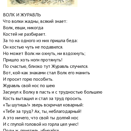
ВОЛК И ЖУРАВЛЬ
Что волки жадны, всякий знает:
Волк, евши, никогда
Костей не разбирает.
За то на одного из них пришла беда:
Он костью чуть не подавился.
Но может Волк ни охнуть, ни вздохнуть;
Пришло хоть ноги протянуть!
По счастью, близко тут Журавль случился.
Вот, кой-как знаками стал Волк его манить
И просит горю пособить.
Журавль свой нос по шею
Засунул к Волку в пасть и с трудностью большею
Кость вытащил и стал за труд просить.
«Ты шутишь!» зверь вскричал коварный:
«Тебе за труд? Ах, ты, неблагодарный!
А это ничего, что свой ты долгий нос
И с глупой головой из горла цел унес!
Поди ж, приятель, убирайся,