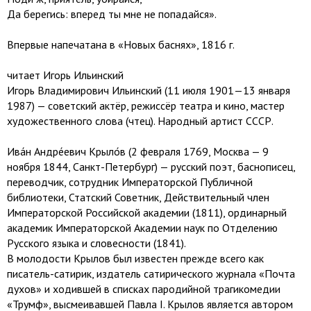
Да берегись: вперед ты мне не попадайся».
Впервые напечатана в «Новых баснях», 1816 г.
читает Игорь Ильинский
Игорь Владимирович Ильинский (11 июля 1901—13 января
1987) — советский актёр, режиссёр театра и кино, мастер
художественного слова (чтец). Народный артист СССР.
Ива́н Андре́евич Крыло́в (2 февраля 1769, Москва — 9
ноября 1844, Санкт-Петербург) — русский поэт, баснописец,
переводчик, сотрудник Императорской Публичной
библиотеки, Статский Советник, Действительный член
Императорской Российской академии (1811), ординарный
академик Императорской Академии наук по Отделению
Русского языка и словесности (1841).
В молодости Крылов был известен прежде всего как
писатель-сатирик, издатель сатирического журнала «Почта
духов» и ходившей в списках пародийной трагикомедии
«Трумф», высмеивавшей Павла I. Крылов является автором