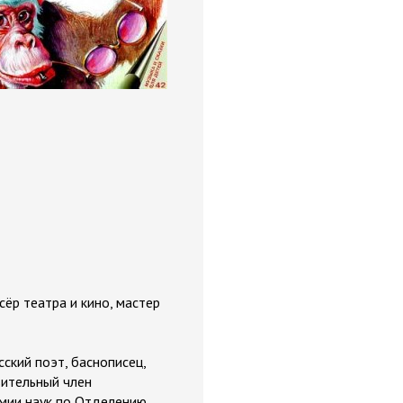
ёр театра и кино, мастер
сский поэт, баснописец,
вительный член
мии наук по Отделению