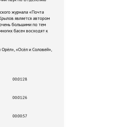
еского журнала «Почта
 Крылов является автором
 очень большими по тем
многих басен восходят к
и Орёл», «Осёл и Соловей»,
00:01:28
00:01:26
00:00:57