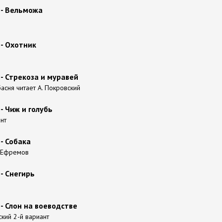
 - Вельможа
- Охотник
- Стрекоза и муравей
асня читает А. Покровский
- Чиж и голубь
нт
- Собака
. Ефремов
- Снегирь
- Слон на воеводстве
ский 2-й вариант