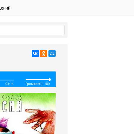
дений
03:14
Громкость: 100