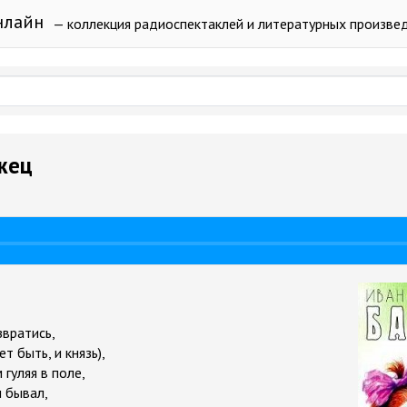
нлайн
— коллекция радиоспектаклей и литературных произве
жец
звратись,
т быть, и князь),
гуляя в поле,
н бывал,