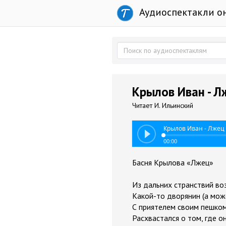
Аудиоспектакли о
Крылов Иван - Л
Читает И. Ильинский
Крылов Иван - Лжец
00:00
Басня Крылова «Лжец»
Из дальних странствий во
Какой-то дворянин (а може
С приятелем своим пешком 
Расхвастался о том, где о