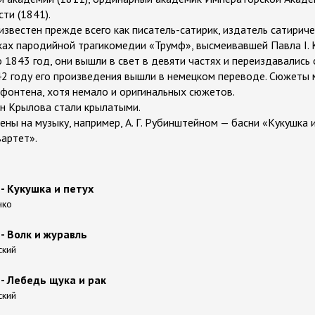
сти (1841).
звестен прежде всего как писатель-сатирик, издатель сатирич
ках пародийной трагикомедии «Трумф», высмеивавшей Павла I.
 1843 год, они вышли в свет в девяти частях и переиздавались
2 году его произведения вышли в немецком переводе. Сюжеты 
фонтена, хотя немало и оригинальных сюжетов.
н Крылова стали крылатыми.
ены на музыку, например, А. Г. Рубинштейном — басни «Кукушка 
вартет».
- Кукушка и петух
нко
- Волк и журавль
ский
- Лебедь щука и рак
ский