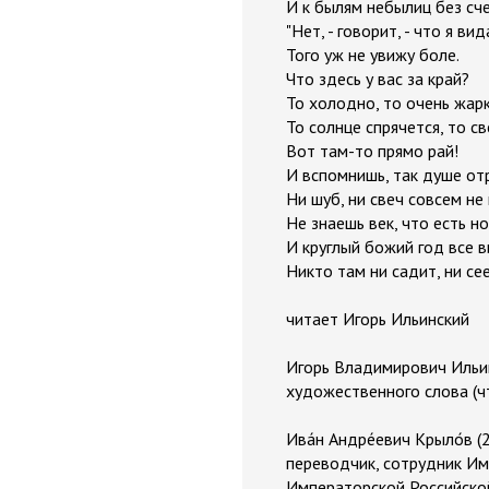
И к былям небылиц без сче
"Нет, - говорит, - что я вид
Того уж не увижу боле.
Что здесь у вас за край?
То холодно, то очень жар
То солнце спрячется, то с
Вот там-то прямо рай!
И вспомнишь, так душе от
Ни шуб, ни свеч совсем не
Не знаешь век, что есть но
И круглый божий год все 
Никто там ни садит, ни сеет........
читает Игорь Ильинский
Игорь Владимирович Ильин
художественного слова (ч
Ива́н Андре́евич Крыло́в 
переводчик, сотрудник Им
Императорской Российско