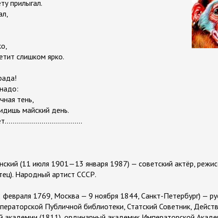
ту прилыгал.
ал,
ко,
ветит слишком ярко.
рада!
 надо:
чная тень,
видишь майский день.
................................
ский (11 июля 1901—13 января 1987) — советский актёр, режисс
тец). Народный артист СССР.
(2 февраля 1769, Москва — 9 ноября 1844, Санкт-Петербург) — ру
ператорской Публичной библиотеки, Статский Советник, Дейст
й академии (1811), ординарный академик Императорской Акаде