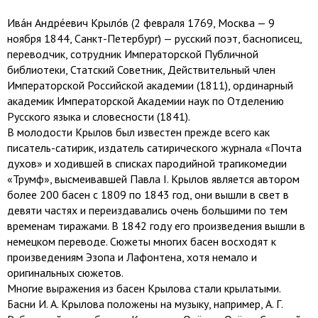
Ива́н Андре́евич Крыло́в (2 февраля 1769, Москва — 9
ноября 1844, Санкт-Петербург) — русский поэт, баснописец,
переводчик, сотрудник Императорской Публичной
библиотеки, Статский Советник, Действительный член
Императорской Российской академии (1811), ординарный
академик Императорской Академии наук по Отделению
Русского языка и словесности (1841).
В молодости Крылов был известен прежде всего как
писатель-сатирик, издатель сатирического журнала «Почта
духов» и ходившей в списках пародийной трагикомедии
«Трумф», высмеивавшей Павла I. Крылов является автором
более 200 басен с 1809 по 1843 год, они вышли в свет в
девяти частях и переиздавались очень большими по тем
временам тиражами. В 1842 году его произведения вышли в
немецком переводе. Сюжеты многих басен восходят к
произведениям Эзопа и Лафонтена, хотя немало и
оригинальных сюжетов.
Многие выражения из басен Крылова стали крылатыми.
Басни И. А. Крылова положены на музыку, например, А. Г.