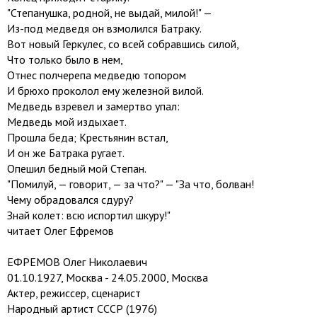
"Степанушка, родной, не выдай, милой!" —
Из-под медведя он взмолился Батраку.
Вот новый Геркулес, со всей собравшись силой,
Что только было в нем,
Отнес полчерепа медведю топором
И брюхо проколол ему железной вилой.
Медведь взревел и замертво упал:
Медведь мой издыхает.
Прошла беда; Крестьянин встал,
И он же Батрака ругает.
Опешил бедный мой Степан.
"Помилуй, — говорит, — за что?" — "За что, болван!
Чему обрадовался сдуру?
Знай колет: всю испортил шкуру!"
читает Олег Ефремов
ЕФРЕМОВ Олег Николаевич
01.10.1927, Москва - 24.05.2000, Москва
Актер, режиссер, сценарист
Народный артист СССР (1976)