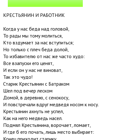
КРЕСТЬЯНИН И РАБОТНИК
Когда у нас беда над головой,
То рады мы тому молиться,
Кто вздумает за нас вступиться;
Но только с плеч беда долой,
То избавителю от нас же часто худо:
Все взапуски его ценят,
И если он у нас не виноват,
Так это чудо!
Старик Крестьянин с Батраком
Шел под вечер леском
Домой, в деревню, с сенокосу,
И повстречали вдруг медведя носом к носу.
Крестьянин ахнуть не успел,
Как на него медведь насел.
Подмял Крестьянина, ворочает, ломает,
И где б его почать, лишь место выбирает:
Конец приходит старику.