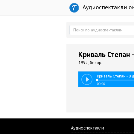
Аудиоспектакли о
Криваль Степан 
1992, белор.
Криваль Степан - В
00:00
Аудиоспектакли