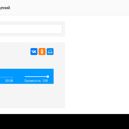
дений
50:08
Громкость: 100