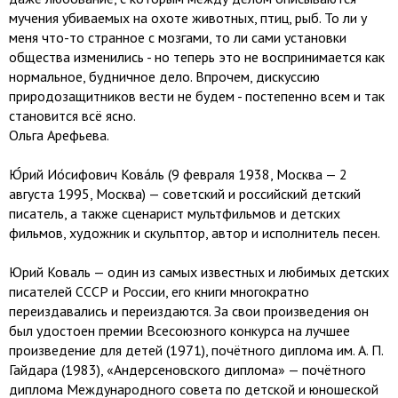
мучения убиваемых на охоте животных, птиц, рыб. То ли у
меня что-то странное с мозгами, то ли сами установки
общества изменились - но теперь это не воспринимается как
нормальное, будничное дело. Впрочем, дискуссию
природозащитников вести не будем - постепенно всем и так
становится всё ясно.
Ольга Арефьева.
Ю́рий Ио́сифович Кова́ль (9 февраля 1938, Москва — 2
августа 1995, Москва) — советский и российский детский
писатель, а также сценарист мультфильмов и детских
фильмов, художник и скульптор, автор и исполнитель песен.
Юрий Коваль — один из самых известных и любимых детских
писателей СССР и России, его книги многократно
переиздавались и переиздаются. За свои произведения он
был удостоен премии Всесоюзного конкурса на лучшее
произведение для детей (1971), почётного диплома им. А. П.
Гайдара (1983), «Андерсеновского диплома» — почётного
диплома Международного совета по детской и юношеской