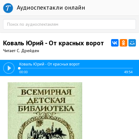
Аудиоспектакли онлайн
Коваль Юрий - От красных ворот
Читает С. Дрейден
Коваль Юрий - От красных ворот
00:00
49:54