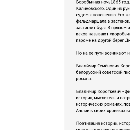
Воробьиная ночь1863 год
Калиновского. Один из ру
судом к повешению. Его ж
фельдмаршала в застенок,
застигает буря. В прямом 
веков называют «воробьи
пароме на другой берег Д
Но на ее пути возникают 
Влади́мир Семёнович Корот
белорусский советский пис
романа.
Владимир Короткевич - фиг
историк, мыслитель и патр
исторических романах, пов
Англии в своих хрониках в
Поэтизация истории, истор
силу разных причин веками