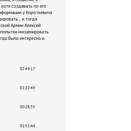
 хотя создавать по его
информации у Короткевича
ировать... и тогда
сской Армии Алексей
и попытки инсценировать
егда было интересно и
02:49:17
01:22:49
00:28:55
01:51:44