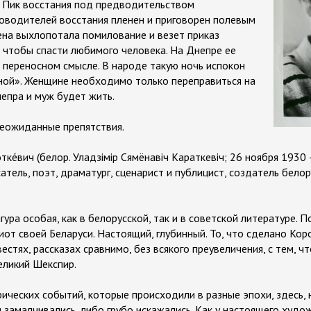
. Пик восстания под предводительством
ководителей восстания пленен и приговорен полевым
ена выхлопотала помилование и везет приказ
 чтобы спасти любимого человека. На Днепре ее
и переносном смысле. В народе такую ночь испокон
ной». Женщине необходимо только переправиться на
непра и муж будет жить.
неожиданные препятствия.
ке́вич (белор. Уладзімір Сямёнавіч Караткевіч; 26 ноября 1930
атель, поэт, драматург, сценарист и публицист, создатель бело
ура особая, как в белорусской, так и в советской литературе. По
иот своей Беларуси. Настоящий, глубинный. То, что сделано Кор
естях, рассказах сравнимо, без всякого преувеличения, с тем, ч
еликий Шекспир.
ических событий, которые происходили в разные эпохи, здесь, н
 замалчивались, либо грубо искажались. Как у настоящего худо