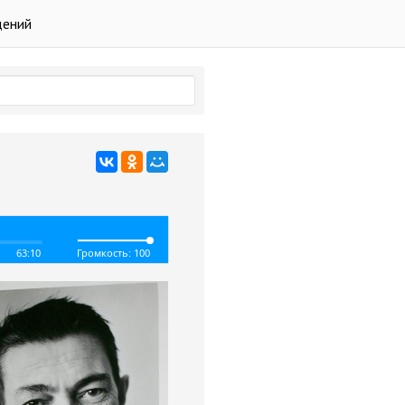
дений
63:10
Громкость: 100