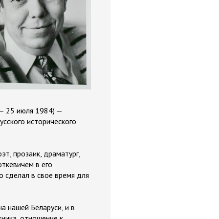
 — 25 июля 1984) —
русского исторического
эт, прозаик, драматург,
откевичем в его
то сделал в свое время для
а нашей Беларуси, и в
жника, отношение к