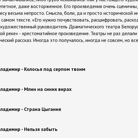
епетное, даже восторженное. Его произведения очень сценичны,
ьесу весьма непросто. Смысла, боли, да и просто исторической 
 самом тексте. «Его нужно почувствовать, расшифровать, раскод
т художественный руководитель Драматического театра Белору
ной реке» - хрестоматийное произведение. Театры не раз делал
ческий рассказ. Иногда это получалось, иногда не совсем, но вс
ладимир - Колосья под серпом твоим
ладимир - Млин на синих вирах
ладимир - Страна Цыгания
ладимир - Нельзя забыть