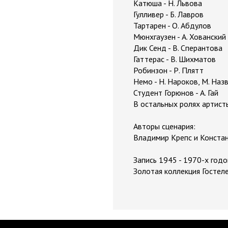
Катюша - Н. Львова
Гулливер - Б. Лавров
Тартарен - О. Абдулов
Мюнхгаузен - А. Хованский
Дик Сенд - В. Сперантова
Гаттерас - В. Шихматов
Робинзон - Р. Плятт
Немо - Н. Нароков, М. Наз
Студент Горюнов - А. Гай
В остальных ролях артист
Авторы сценария:
Владимир Крепс и Конста
Запись 1945 - 1970-х годо
Золотая коллекция Госте