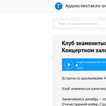
Аудиоспектакли о
Клуб знаменитых
Концертном зале
Клуб знаменитых кап
00:00
Встреча со школьниками М
Клуб знаменитых капитано
Заканчивался декабрь – п
Отечественной войне. Стр