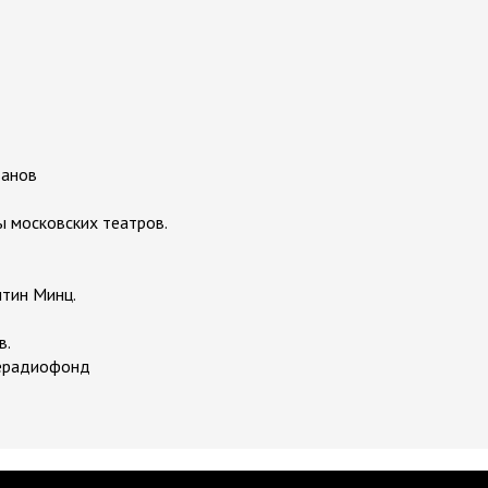
ванов
ы московских театров.
нтин Минц.
в.
лерадиофонд