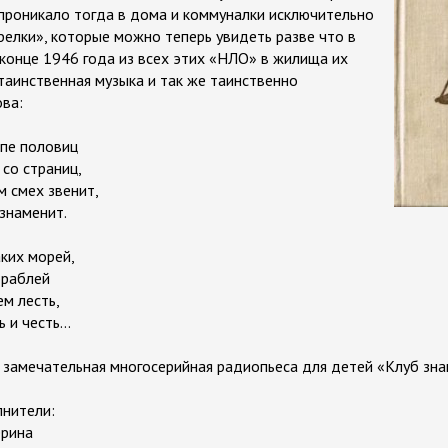
проникало тогда в дома и коммуналки исключительно
релки», которые можно теперь увидеть разве что в
в конце 1946 года из всех этих «НЛО» в жилища их
таинственная музыка и так же таинственно
ова:
ипе половиц
со страниц,
м смех звенит,
знаменит.
аких морей,
ораблей
ем лесть,
ь и честь…
 замечательная многосерийная радиопьеса для детей «Клуб зна
лнители:
ерина