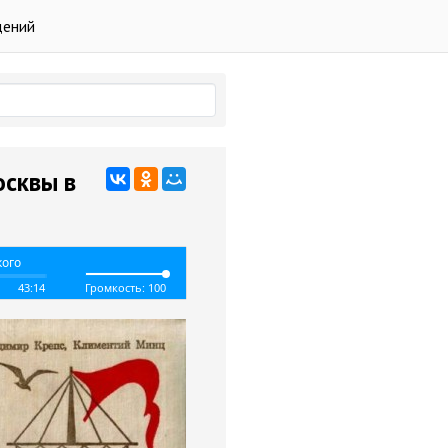
дений
осквы в
кого
43:14
Громкость: 100