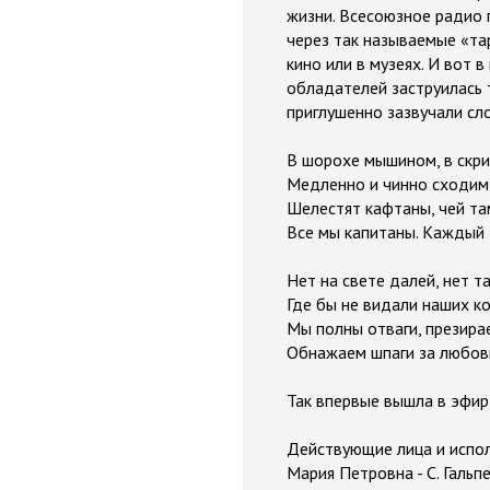
жизни. Всесоюзное радио 
через так называемые «та
кино или в музеях. И вот 
обладателей заструилась 
приглушенно зазвучали сл
В шорохе мышином, в скр
Медленно и чинно сходим 
Шелестят кафтаны, чей та
Все мы капитаны. Каждый 
Нет на свете далей, нет т
Где бы не видали наших к
Мы полны отваги, презира
Обнажаем шпаги за любов
Так впервые вышла в эфир
Действующие лица и испо
Мария Петровна - С. Гальп