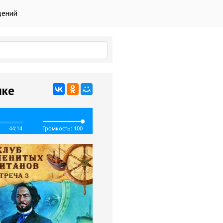
дений
лке
44:14
Громкость: 100