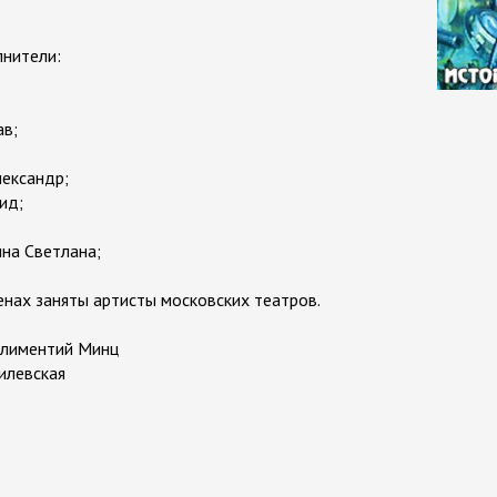
лнители:
ав;
лександр;
ид;
ина Светлана;
енах заняты артисты московских театров.
Климентий Минц
илевская