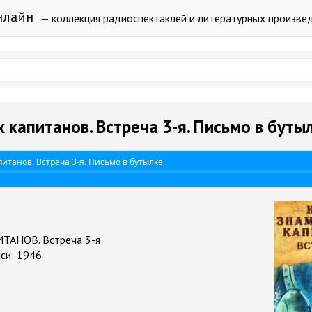
нлайн
— коллекция радиоспектаклей и литературных произве
 капитанов. Встреча 3-я. Письмо в буты
итанов. Встреча 3-я. Письмо в бутылке
АНОВ. Встреча 3-я
си: 1946