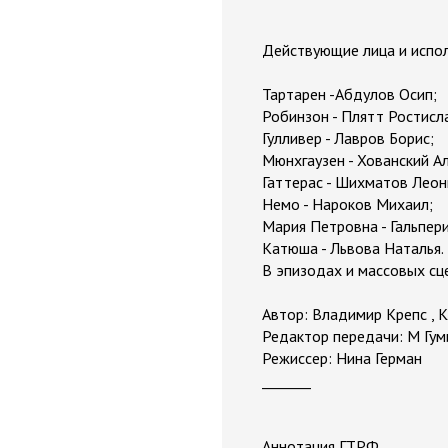
Действующие лица и испо
Тартарен -Абдулов Осип;
Робинзон - Плятт Ростисл
Гулливер - Лавров Борис;
Мюнхгаузен - Хованский А
Гаттерас - Шихматов Леон
Немо - Нароков Михаил;
Мария Петровна - Гальпер
Катюша - Львова Наталья.
В эпизодах и массовых сц
Автор: Владимир Крепс , 
Редактор передачи: М Гум
Режиссер: Нина Герман
_______
Аннотация ГТРФ