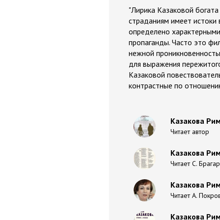
"Лирика Казаковой богата
страданиям имеет истоки 
определено характерными 
пропаганды. Часто это фи
нежной проникновенностью
для выражения пережитого
Казаковой повествователь
контрастные по отношению 
Казакова Рим
Читает автор
Казакова Рим
Читает С. Брага
Казакова Рим
Читает А. Покро
Казакова Рим