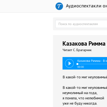
Аудиоспектакли о
Казакова Римма -
Читает С. Брагарник
Казакова Римма - В 
00:00
В какой-то миг неуловимы
В какой-то миг неуловимы
неумолимый на года,
я поняла, что нелюбимой
уже не буду никогда.