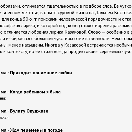
 образами, отличается тщательностью в подборе слов. Её чутко
в военном детстве, в опыте суровой жизни на Дальнем Востоке.
для конца 50-х гг. поисками человеческой порядочности и отка
лософская лирика, в которой под конец стихотворения раскрыв
 отличается любовная лирика Казаковой. Слово — особенно в р
 и выбирается с большим чувством ответственности. Некоторы
ны, менее насыщены. Иногда у Казаковой встречаются необычн
к контексту, но её стихи всегда продиктованы серьёзным чувст
ма - Приходит понимание любви
ма - Когда ребенком я была
рник
ма - Булату Окуджаве
вская
ма - Жду перемены в погоде