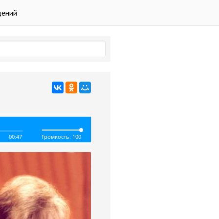
дений
00:47
Громкость: 100