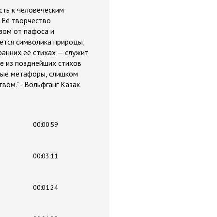
сть к человеческим
 Её творчество
зом от пафоса и
ается символика природы;
анних её стихах — служит
е из позднейших стихов
ые метафо­ры, слишком
вом." - Вольфганг Казак
00:00:59
00:03:11
00:01:24