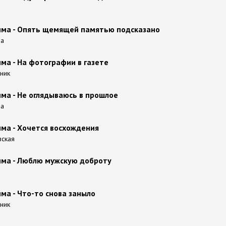
ма - Опять щемящей памятью подсказано
на
ма - На фотографии в газете
рник
ма - Не оглядываюсь в прошлое
на
ма - Хочется восхождения
вская
мма - Люблю мужскую доброту
ма - Что-то снова заныло
рник