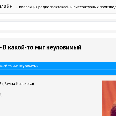
нлайн
— коллекция радиоспектаклей и литературных произве
 В какой-то миг неуловимый
какой-то миг неуловимый
й (Римма Казакова)
й,