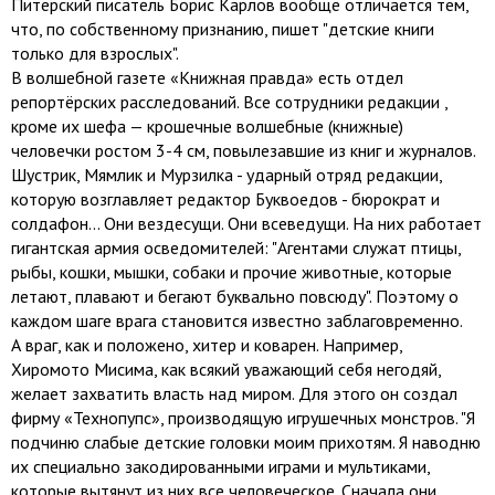
Питерский писатель Борис Карлов вообще отличается тем,
что, по собственному признанию, пишет "детские книги
только для взрослых".
В волшебной газете «Книжная правда» есть отдел
репортёрских расследований. Все сотрудники редакции ,
кроме их шефа — крошечные волшебные (книжные)
человечки ростом 3-4 см, повылезавшие из книг и журналов.
Шустрик, Мямлик и Мурзилка - ударный отряд редакции,
которую возглавляет редактор Буквоедов - бюрократ и
солдафон... Они вездесущи. Они всеведущи. На них работает
гигантская армия осведомителей: "Агентами служат птицы,
рыбы, кошки, мышки, собаки и прочие животные, которые
летают, плавают и бегают буквально повсюду". Поэтому о
каждом шаге врага становится известно заблаговременно.
А враг, как и положено, хитер и коварен. Например,
Хиромото Мисима, как всякий уважающий себя негодяй,
желает захватить власть над миром. Для этого он создал
фирму «Технопупс», производящую игрушечных монстров. "Я
подчиню слабые детские головки моим прихотям. Я наводню
их специально закодированными играми и мультиками,
которые вытянут из них все человеческое. Сначала они