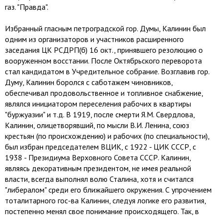
газ. "Правда".
Избранный гласным петроградской гор. Думы, Калинин был
одним из организаторов и участников расширенного
заседания ЦК РСДРП(б) 16 окт., принявшего резолюцию о
вооруженном восстании. После Октябрьского переворота
стал кандидатом в Учредительное собрание. Возглавив гор.
Думу, Калинин боролся с саботажем чиновников,
обеспечивал продовольственное и топливное снабжение,
являлся инициатором переселения рабочих в квартиры
"буржуазии" и т.д. В 1919, после смерти Я.М. Свердлова,
Калинин, олицетворявший, по мысли В.И. Ленина, союз
крестьян (по происхождению) и рабочих (по специальности),
был избран председателем ВЦИК, с 1922 - ЦИК СССР, с
1938 - Президиума Верховного Совета СССР. Калинин,
являясь декоративным президентом, не имея реальной
власти, всегда выполнял волю Сталина, хотя и считался
"либералом" среди его ближайшего окружения. С упрочением
тоталитарного гос-ва Калинин, следуя логике его развития,
постепенно менял свое понимание происходящего. Так, в