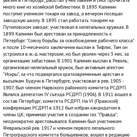
увезен в Петербург, работал у нее лакеем и смог прочитать
много книг из хозяйской библиотеки. В 1893 Калинин
поступил учеником токаря на завод, а вечером посещал
заводскую школу. В 1895 стал работать токарем на
Путиловском заводе; участвовал в нелегальных кружках. В
1899 Калинин был арестован за принадлежность к
Петербург. "Союзу борьбы за освобождение рабочего класса"
и после 10-месячного заключения выслан в Тифлис. Там он
устроился в ж.-д. мастерские, но был уволен через 3 мес. за
организацию забастовки. В 1901 Калинин выслан в Ревель;
организовал нелегальный кружок, был активным агентом
"Искры", за что подвергался кратковременным арестам и
высылкам. Будучи в Петербурге, участвовал в рев. 1905 -
1907, был членом Нарвского районного комитета РСДРП.
Являлся делегатом IV съезда РСДРП (1906). В 1911 вошел в
состав Петербург, комитета РСДРП. На VI (Пражской)
конференции РСДРП в 1912 был избран кандидатом в
члены ЦК; принимал участие в создании газ. "Правда";
неоднократно арестовывался. Калинин был участником
Февральской рев. 1917 и членом первого легального
Петроградского комитета большевиков; вошел в редакцию