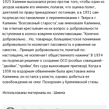
1925 Калинин высказался резко против того, чтобы один из
уездов назвали его именем, полагая, что оценка полит,
деятелей по праву принадлежит потомкам, а в 1931 сам
подписал постановление о переименовании г. Твери в г.
Калинин. "Всесоюзный староста", как именовали Калинина,
так отвечал крестьянам на их вопрос о добровольности
вступления в колхоз вовремя коллективизации: "Конечно
добровольно... Но, товарищи, большевистское понимание
добровольности исключает пассивность и равнение на
самотек... Принцип добровольности, понятый по-
настоящему, не исключает общественного нажима". В 1934
он подписал решение о создании ОСО (особых совещаний -
"двойки", "тройки", без суда выносившие приговор). Когда в
1938 по вздорным обвинениям была арестована жена
Калинина, он остался у власти, однако добиться ее
освобождения не смог. Похоронен у Кремлевской стены.
Использованы материалы кн.: Шикма