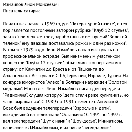
Измайлов Лион Моисеевич
Писатель-сатирик.
Печататься начал в 1969 году в "Литературной газете", с тех
пор является постоянным автором рубрики "Клуб 12 стульев",
за что "при дележе трех, заработанных им, премий "Золотой
теленок" ему дважды доставались рожки и один раз ножки".
В том же 1979 году Лион Измайлов начал выступать на
профессиональной эстраде. Был неизменным участником
концертов "Клуба 12 стульев", объездил с концертами всю
страну: от Камчатки до Бреста и от Ташкента до
Архангельска. Выступал в США, Германии, Израиле, Турции. На
конкурсе юмористов "Алеко" в Болгарии награжден "Золотой
медалью". Много лет Лион Измайлов писал для передачи
"Радионяня", слушая которую "дети стали реже хулиганить, но
чаще выражаться". С 1989 по 1991 г. вместе с Ангелиной
Вовк был ведущим телепередачи "Взрослые и дети",
выходившей на телеканале "Останкино". С 1991 по 1997 г.
вел телепередачи "Шут с нами" и "Шоу-досье". Миниатюры,
написанные Л.Измайловым, в их числе "легендарные"