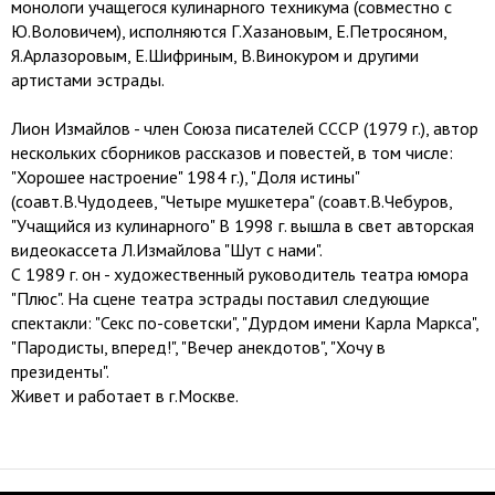
монологи учащегося кулинарного техникума (совместно с
Ю.Воловичем), исполняются Г.Хазановым, Е.Петросяном,
Я.Арлазоровым, Е.Шифриным, В.Винокуром и другими
артистами эстрады.
Лион Измайлов - член Союза писателей СССР (1979 г.), автор
нескольких сборников рассказов и повестей, в том числе:
"Хорошее настроение" 1984 г.), "Доля истины"
(соавт.В.Чудодеев, "Четыре мушкетера" (соавт.В.Чебуров,
"Учащийся из кулинарного" В 1998 г. вышла в свет авторская
видеокассета Л.Измайлова "Шут с нами".
С 1989 г. он - художественный руководитель театра юмора
"Плюс". На сцене театра эстрады поставил следующие
спектакли: "Секс по-советски", "Дурдом имени Карла Маркса",
"Пародисты, вперед!", "Вечер анекдотов", "Хочу в
президенты".
Живет и работает в г.Москве.