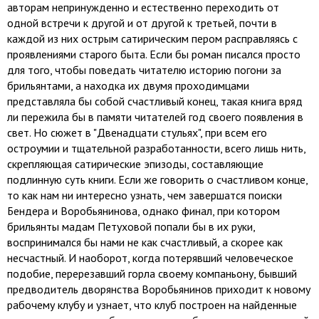
авторам непринужденно и естественно переходить от
одной встречи к другой и от другой к третьей, почти в
каждой из них острым сатирическим пером расправляясь с
проявлениями старого быта. Если бы роман писался просто
для того, чтобы поведать читателю историю погони за
брильянтами, а находка их двумя проходимцами
представляла бы собой счастливый конец, такая книга вряд
ли пережила бы в памяти читателей год своего появления в
свет. Но сюжет в "Двенадцати стульях", при всем его
остроумии и тщательной разработанности, всего лишь нить,
скрепляющая сатирические эпизоды, составляющие
подлинную суть книги. Если же говорить о счастливом конце,
то как нам ни интересно узнать, чем завершатся поиски
Бендера и Воробьянинова, однако финал, при котором
брильянты мадам Петуховой попали бы в их руки,
воспринимался бы нами не как счастливый, а скорее как
несчастный. И наоборот, когда потерявший человеческое
подобие, перерезавший горла своему компаньону, бывший
предводитель дворянства Воробьянинов приходит к новому
рабочему клубу и узнает, что клуб построен на найденные