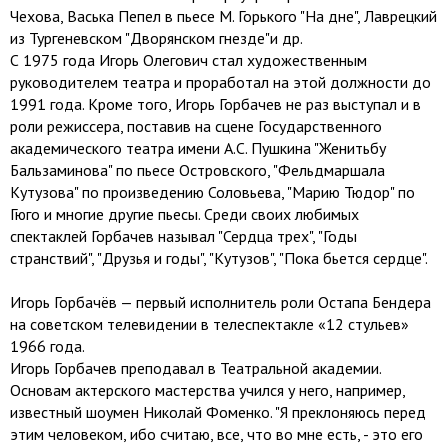
Чехова, Васька Пепел в пьесе М. Горького "На дне", Лаврецкий
из Тургеневском "Дворянском гнезде"и др.
С 1975 года Игорь Олегович стал художественным
руководителем театра и проработал на этой должности до
1991 года. Кроме того, Игорь Горбачев не раз выступал и в
роли режиссера, поставив на сцене Государственного
академического театра имени А.С. Пушкина "Женитьбу
Бальзаминова" по пьесе Островского, "Фельдмаршала
Кутузова" по произведению Соловьева, "Марию Тюдор" по
Гюго и многие другие пьесы. Среди своих любимых
спектаклей Горбачев называл "Сердца трех", "Годы
странствий", "Друзья и годы", "Кутузов", "Пока бьется сердце".
Игорь Горбачёв — первый исполнитель роли Остапа Бендера
на советском телевидении в телеспектакле «12 стульев»
1966 года.
Игорь Горбачев преподавал в Театральной академии.
Основам актерского мастерства учился у него, например,
известный шоумен Николай Фоменко. "Я преклоняюсь перед
этим человеком, ибо считаю, все, что во мне есть, - это его