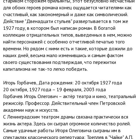
стариком сторожем брильянты, этот безусловно несчастный
для обоих героев романа конец ощущается читателями как
счастливый, как закономерный и даже как символический.
Действие "Двенадцати стульев" развертывается в том же
1927 году, в котором был написан роман. В богатой
коллекции отрицательных типов, выведенных в нем, можно
найти персонажей с особенно отчетливой печатью того
времени. Но рядом с ними есть и такие, которые дожили до
наших дней, весьма мало изменившись и самым фактом
своего существования подтверждая, что пережитки
капитализма не так-то легко победить.
Игорь Горбачев, Дата рождения: 20 октября 1927 года
20 октября, 1927 года – 19 февраля, 2003 года
Горбачев Игорь Олегович – актёр театра и кино, театральный
режиссёр. Профессор. Действительный член Петровской
академии наук и искусств.
С Ленинградским театром драмы связана практически вся
жизнь актера. Здесь он сыграл огромное количество ролей.
Самые удачные работы Игоря Олеговича сыграны им в
спектаклях классического репертуара: Треплев в "Чайке" А.П.